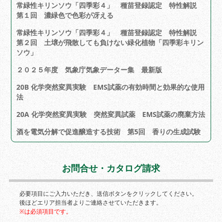
常緑性キリンソウ「四季彩４」 種苗登録認定 特性解説
第１回 濃緑色で色彩が冴える
常緑性キリンソウ「四季彩４」 種苗登録認定 特性解説
第２回 土壌が飛散しても負けない緑化植物「四季彩キリン
ソウ」
２０２５年度 気象庁気象データー集 最新版
20B 化学突然変異実験 EMS試薬の有効時間と効果的な使用
法
20A 化学突然変異実験 突然変異試薬 EMS試薬の廃棄方法
酒を電気分解で促進醸造する技術 第5回 香りの生成試験
お問合せ・カタログ請求
必要項目にご入力いただき、送信ボタンをクリックしてください。
後ほどエリア担当者よりご連絡させていただきます。
※は必須項目です。