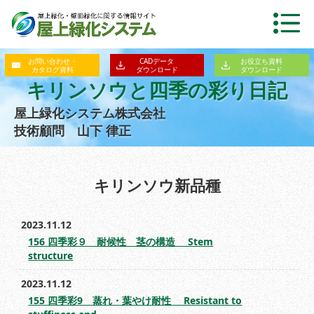
お問い合わせ・
CADデータ
お役立ち資料
カタログ資料
ダウンロード
ダウンロード
キリンソウと四季の彩り日記
屋上緑化システム株式会社
技術顧問 山下 律正
キリンソウ新品種
2023.11.12
156 四季彩９ 耐候性 茎の構造 Stem
structure
2023.11.12
155 四季彩9 蒸れ・葉やけ耐性 Resistant to