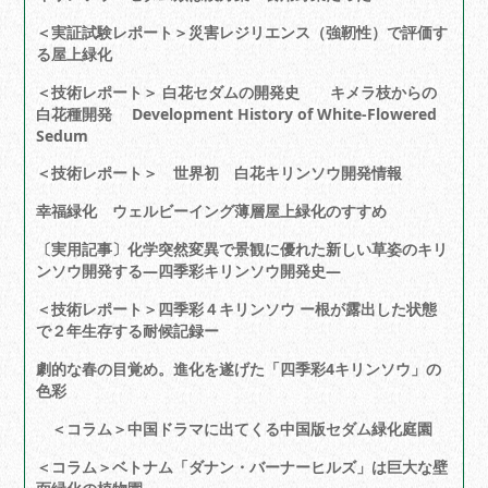
＜実証試験レポート＞災害レジリエンス（強靭性）で評価す
る屋上緑化
＜技術レポート＞ 白花セダムの開発史 キメラ枝からの
白花種開発 Development History of White-Flowered
Sedum
＜技術レポート＞ 世界初 白花キリンソウ開発情報
幸福緑化 ウェルビーイング薄層屋上緑化のすすめ
〔実用記事〕化学突然変異で景観に優れた新しい草姿のキリ
ンソウ開発する―四季彩キリンソウ開発史―
＜技術レポート＞四季彩４キリンソウ ー根が露出した状態
で２年生存する耐候記録ー
劇的な春の目覚め。進化を遂げた「四季彩4キリンソウ」の
色彩
＜コラム＞中国ドラマに出てくる中国版セダム緑化庭園
＜コラム＞ベトナム「ダナン・バーナーヒルズ」は巨大な壁