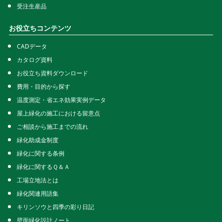
受注生産品
お役立ちコンテンツ
CADデータ
カタログ資料
お役立ち資料ダウンロード
費用・目的から探す
温度測定・省エネ効果実例データ
屋上緑化の施工における留意点
ご相談から施工までの流れ
緑化助成金制度
緑化に関する条例
緑化に関するＱ＆Ａ
工場立地法とは
緑化関連用語集
キリンソウと四季の彩り日記
壁面緑化設計ノート