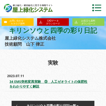
お問い合わせ・
CADデータ
お役立ち資料
カタログ資料
ダウンロード
ダウンロード
キリンソウと四季の彩り日記
屋上緑化システム株式会社
技術顧問 山下 律正
実験
2023.07.11
34 EMS突然変異実験 ⑨ 人工ゼオライトの保肥性
をわかりやすく解説
キリンソウと四季の彩り日記一覧へ