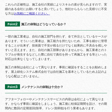
これらの正確性は、施工会社の実績によりスキルの差が見られますので、実
績のある会社にお願いすると良いでしょう。他社からもらった見積りに不安
な方は
お気軽にご相談ください。
2
Point
施工の体制はどうなっているか？
一部の施工業者は、自社の施工部門を持たず、全て外注としているケースが
あります。そういった業者は、施工能力を持たないため、工事を細かに管理
することが出来ず、技術面で不安が残るだけでなく結果的に不具合を残しや
すいと言えます。また、自社の施工部隊がありませんから、施工業者とのト
ラブルが発生するなどした際に自社で責任を持って再施工をする等といった
対応は出来なくなってしまいます。
施工の体制は会社によって異なります。事前に確認をすることをお勧めしま
す。屋上緑化システム株式会社では自社施工を基本としているため上記のよ
うな心配はございません。
3
Point
メンテナンスの体制は十分か？
アフターフォローやメンテナンスサービスの内容は会社によって異なりま
す。かならず事前に確認をしましょう。施工後に枯保証期間を設け、その期
間内に数回の定期巡回(除草、ドレン清掃他)を行う業者もあります。