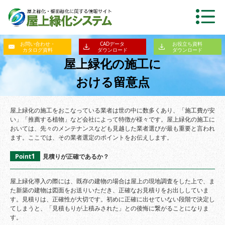
お問い合わせ・
CADデータ
お役立ち資料
カタログ資料
ダウンロード
ダウンロード
屋上緑化の施工に
おける留意点
屋上緑化の施工をおこなっている業者は世の中に数多くあり、「施工費が安
い」「推薦する植物」など会社によって特徴が様々です。屋上緑化の施工に
おいては、先々のメンテナンスなども見越した業者選びが最も重要と言われ
ます。ここでは、その業者選定のポイントをお伝えします。
1
Point
見積りが正確であるか？
屋上緑化導入の際には、既存の建物の場合は屋上の現地調査をした上で、ま
た新築の建物は図面をお送りいただき、正確なお見積りをお出ししていま
す。見積りは、正確性が大切です。初めに正確に出せていない段階で決定し
てしまうと、「見積もりが上積みされた」との後悔に繋がることになりま
す。