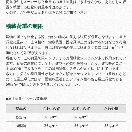
荷重条件をオーバーした重量での屋上緑化はできませんから、あらかじめ設
置を希望する建物の荷重条件は必須です。
その他、ご不明な点があればお気軽にご相談下さい。
積載荷重の制限
建物の屋上を緑化する際、緑化の重みに耐える強度が必要となります。屋上
緑化の重みは、土や植物・灌水装置・固定具や土の保持する水分などを考慮
しなければなりません。特に既存建物の屋上に緑化をする際には、m²当り
60㎏という制限があります。
現在では、この荷重制限をクリアする薄層緑化システムが多く採用されてい
ます。新築の建物についても、建物への負担を軽減したり、建設時のコスト
を経済的にできるため、この薄層緑化システムが多く採用されています。
さらに、多くの環境耐性があるセダム類やタケシマキリンソウ（常緑）など
による屋上緑化のほか、景観を重視したデザイン性のある屋上緑化なども
60㎏/㎡で幅広く選択できるようになりました。
■屋上緑化システム荷重表
商品名
てまいらず
みずいらず
さわや華
乾燥時
26㎏/m²
26㎏/m²
湿潤時
36㎏/m²
36㎏/m²
55㎏/m²