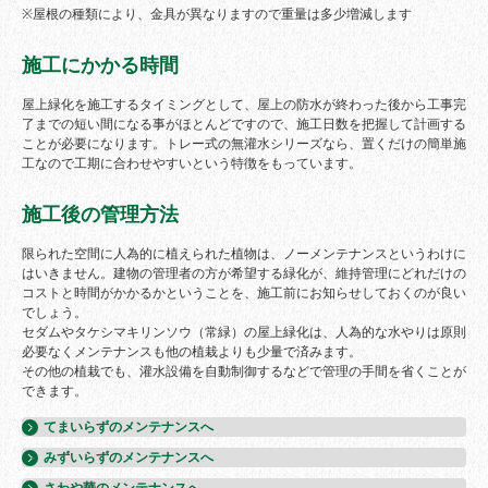
※屋根の種類により、金具が異なりますので重量は多少増減します
施工にかかる時間
屋上緑化を施工するタイミングとして、屋上の防水が終わった後から工事完
了までの短い間になる事がほとんどですので、施工日数を把握して計画する
ことが必要になります。トレー式の無灌水シリーズなら、置くだけの簡単施
工なので工期に合わせやすいという特徴をもっています。
施工後の管理方法
限られた空間に人為的に植えられた植物は、ノーメンテナンスというわけに
はいきません。建物の管理者の方が希望する緑化が、維持管理にどれだけの
コストと時間がかかるかということを、施工前にお知らせしておくのが良い
でしょう。
セダムやタケシマキリンソウ（常緑）の屋上緑化は、人為的な水やりは原則
必要なくメンテナンスも他の植栽よりも少量で済みます。
その他の植栽でも、灌水設備を自動制御するなどで管理の手間を省くことが
できます。
てまいらずのメンテナンスへ
みずいらずのメンテナンスへ
さわや華のメンテナンスへ