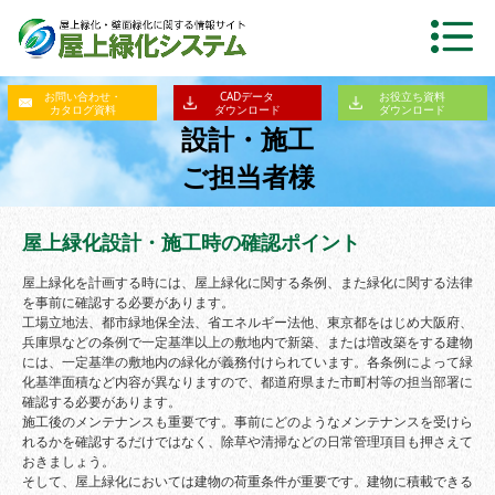
お問い合わせ・
CADデータ
お役立ち資料
カタログ資料
ダウンロード
ダウンロード
設計・施工
ご担当者様
屋上緑化設計・施工時の確認ポイント
屋上緑化を計画する時には、屋上緑化に関する条例、また緑化に関する法律
を事前に確認する必要があります。
工場立地法、都市緑地保全法、省エネルギー法他、東京都をはじめ大阪府、
兵庫県などの条例で一定基準以上の敷地内で新築、または増改築をする建物
には、一定基準の敷地内の緑化が義務付けられています。各条例によって緑
化基準面積など内容が異なりますので、都道府県また市町村等の担当部署に
確認する必要があります。
施工後のメンテナンスも重要です。事前にどのようなメンテナンスを受けら
れるかを確認するだけではなく、除草や清掃などの日常管理項目も押さえて
おきましょう。
そして、屋上緑化においては建物の荷重条件が重要です。建物に積載できる