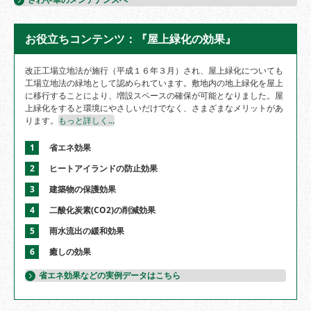
お役立ちコンテンツ：『屋上緑化の効果』
改正工場立地法が施行（平成１６年３月）され、屋上緑化についても
工場立地法の緑地として認められています。敷地内の地上緑化を屋上
に移行することにより、増設スペースの確保が可能となりました。屋
上緑化をすると環境にやさしいだけでなく、さまざまなメリットがあ
ります。
もっと詳しく...
1
省エネ効果
2
ヒートアイランドの防止効果
3
建築物の保護効果
4
二酸化炭素(CO2)の削減効果
5
雨水流出の緩和効果
6
癒しの効果
省エネ効果などの実例データはこちら