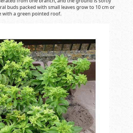
nerated from one branch, and the ground is softly
eral buds packed with small leaves grow to 10 cm or
e with a green pointed roof.