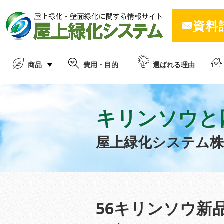
資料
商品
費用・目的
選ばれる理由
キリンソウと
屋上緑化システム
56キリンソウ新