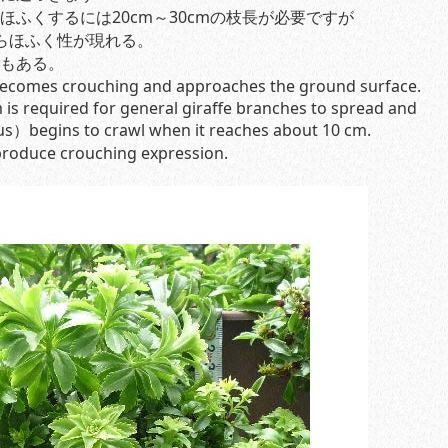
ふくするには20cm～30cmの枝長が必要ですが
からほふく性が現れる。
もある。
 becomes crouching and approaches the ground surface.
 is required for general giraffe branches to spread and
us）begins to crawl when it reaches about 10 cm.
roduce crouching expression.