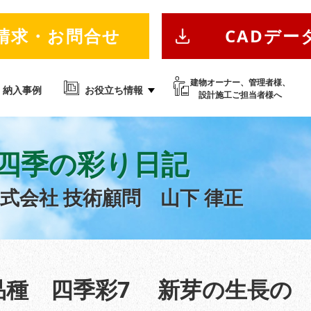
請求・お問合せ
CADデー
建物オーナー、管理者様、
納入事例
お役立ち情報
設計施工ご担当者様へ
四季の彩り日記
株式会社
技術顧問 山下 律正
品種 四季彩7 新芽の生長の