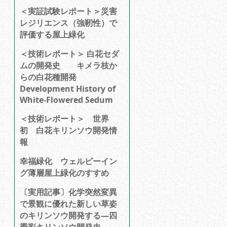
＜実証試験レポート＞災害
レジリエンス（強靭性）で
評価する屋上緑化
＜技術レポート＞ 白花セダ
ムの開発史 キメラ枝か
らの白花種開発
Development History of
White-Flowered Sedum
＜技術レポート＞ 世界
初 白花キリンソウ開発情
報
幸福緑化 ウェルビーイン
グ薄層屋上緑化のすすめ
〔実用記事〕化学突然変異
で景観に優れた新しい草姿
のキリンソウ開発する―四