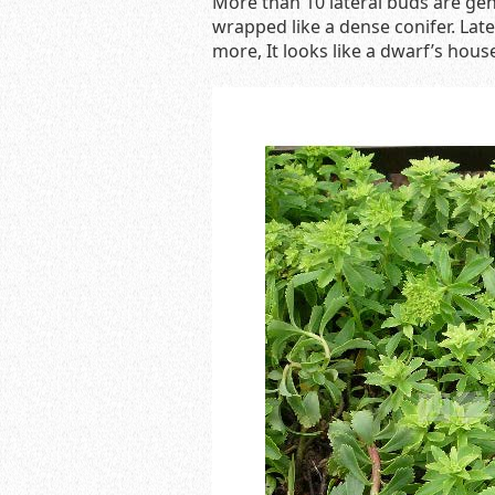
More than 10 lateral buds are ge
wrapped like a dense conifer. Lat
more, It looks like a dwarf’s hous