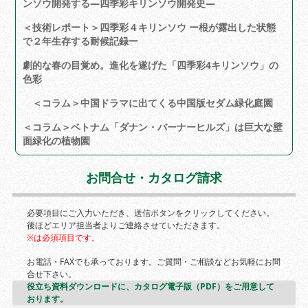
ンソウ開発する―四季彩キリンソウ開発史―
＜技術レポート＞四季彩４キリンソウ ー根が露出した状態
で２年生存する耐候記録ー
劇的な春の目覚め。進化を遂げた「四季彩4キリンソウ」の
色彩
＜コラム＞中国ドラマに出てくる中国版セダム緑化庭園
＜コラム＞ベトナム「ダナン・バーナーヒルズ」は巨大な壁
面緑化の植物園
お問合せ・カタログ請求
必要項目にご入力いただき、送信ボタンをクリックしてください。
後ほどエリア担当者よりご連絡させていただきます。
※は必須項目です。
お電話・FAXでも承っております。ご質問・ご相談などお気軽にお問
合せ下さい。
役立ち資料ダウンロードに、カタログ電子版（PDF）をご用意して
おります。