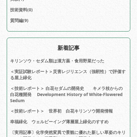
技術資料(0)
質問編(9)
新着記事
キリンソウ・セダム類は漢方薬・食用野菜だった
＜実証試験レポート＞災害レジリエンス（強靭性）で評価す
る屋上緑化
＜技術レポート＞ 白花セダムの開発史 キメラ枝からの
白花種開発 Development History of White-Flowered
Sedum
＜技術レポート＞ 世界初 白花キリンソウ開発情報
幸福緑化 ウェルビーイング薄層屋上緑化のすすめ
〔実用記事〕化学突然変異で景観に優れた新しい草姿のキリ