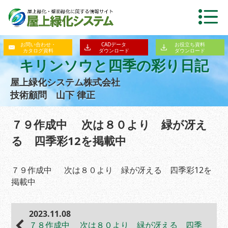
お問い合わせ・
CADデータ
お役立ち資料
カタログ資料
ダウンロード
ダウンロード
キリンソウと四季の彩り日記
屋上緑化システム株式会社
技術顧問 山下 律正
７９作成中 次は８０より 緑が冴え
る 四季彩12を掲載中
７９作成中 次は８０より 緑が冴える 四季彩12を
掲載中
2023.11.08
７８作成中 次は８０より 緑が冴える 四季