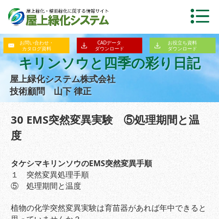
お問い合わせ・
CADデータ
お役立ち資料
カタログ資料
ダウンロード
ダウンロード
キリンソウと四季の彩り日記
屋上緑化システム株式会社
技術顧問 山下 律正
30 EMS突然変異実験 ⑤処理期間と温
度
タケシマキリンソウのEMS突然変異手順
１ 突然変異処理手順
⑤ 処理期間と温度
植物の化学突然変異実験は育苗器があれば年中できると