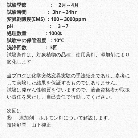
試験季節 ： 2月～4月
試験時間 ： 3hr～24hr
変異剤濃度(EMS) ：100～3000ppm
pH
： 3～7
処理数量 ：100体
試験中の保管温度 ：10℃
洗浄回数 ： 3回
試験条件は、対象植物の品種、使用薬剤、添加剤により
変化します。
当ブログは化学突然変異実験の手法紹介であり、参考に
して実験した結果を保証するものではありません。
試験は発がん性物質を使いますので、適合資格者が取扱
い責任を果たし、自己責任で行動してください。
次回は
⑥ 添加剤 ホルモン剤について解説します。
技術顧問 山下律正