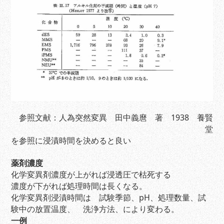
参照文献：人為突然変異 田中義麿 著 1938 養賢
堂
を参照に浸漬時間を決めると良い
薬剤濃度
化学変異剤濃度が上がれば浸透圧で枯死する
濃度が下がれば処理時間は長くなる。
化学変異剤浸漬時間は 試験季節、pH、処理数量、試
験中の放置温度、 洗浄方法、により変わる。
一例