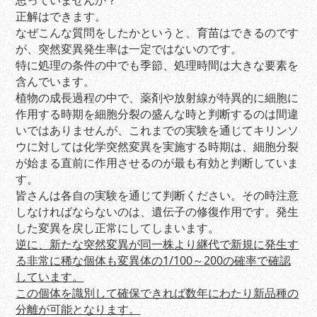
思っていませんか？
正解はできます。
なぜこんな質問をしたかというと、育苗はできるのです
が、突然変異発生率は一定ではないのです。
特に処理の条件の中でも季節、処理時間は大きな要素を
含んでいます。
植物の成長過程の中で、薬剤や放射線が特異的に細胞に
作用する時期を細胞分裂の盛んな時と判断するのは間違
いではありませんが、これまでの実験を通じてキリンソ
ウに対しては化学突然変異を実施する時期は、細胞分裂
が始まる直前に作用させるのが最も有効と判断していま
す。
皆さんは各自の実験を通じて判断ください。その時注意
しなければならないのは、遺伝子の修復作用です。発生
した変異を戻し正常にしてしまいます。
逆に、新たな突然変異が同一株より継代で新規に発生す
る非常に稀な個体も変異体の1/100～200の確率で確認
しています。
この個体を識別して確保できれば数年にわたり新品種の
分離が可能となります。