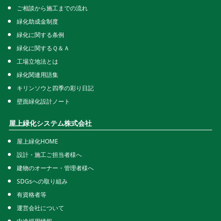
ご相談から施工までの流れ
緑化助成金制度
緑化に関する条例
緑化に関するＱ＆Ａ
工場立地法とは
緑化関連用語集
キリンソウと四季の彩り日記
壁面緑化設計ノート
屋上緑化システム株式会社
屋上緑化HOME
設計・施工ご担当者様へ
建物のオーナー・管理者様へ
SDGsへの取り組み
有資格者等
運営会社について