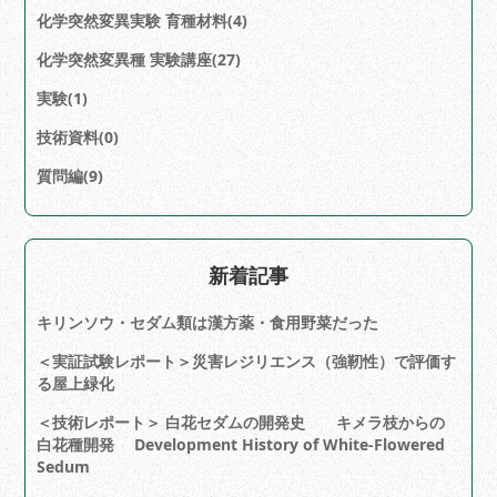
化学突然変異実験 育種材料(4)
化学突然変異種 実験講座(27)
実験(1)
技術資料(0)
質問編(9)
新着記事
キリンソウ・セダム類は漢方薬・食用野菜だった
＜実証試験レポート＞災害レジリエンス（強靭性）で評価す
る屋上緑化
＜技術レポート＞ 白花セダムの開発史 キメラ枝からの
白花種開発 Development History of White-Flowered
Sedum