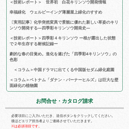
＜技術レポート＞ 世界初 白花キリンソウ開発情報
幸福緑化 ウェルビーイング薄層屋上緑化のすすめ
〔実用記事〕化学突然変異で景観に優れた新しい草姿のキリ
ンソウ開発する―四季彩キリンソウ開発史―
＜技術レポート＞四季彩４キリンソウ ー根が露出した状態
で２年生存する耐候記録ー
劇的な春の目覚め。進化を遂げた「四季彩4キリンソウ」の
色彩
＜コラム＞中国ドラマに出てくる中国版セダム緑化庭園
＜コラム＞ベトナム「ダナン・バーナーヒルズ」は巨大な壁
面緑化の植物園
お問合せ・カタログ請求
必要項目にご入力いただき、送信ボタンをクリックしてください。
後ほどエリア担当者よりご連絡させていただきます。
※は必須項目です。