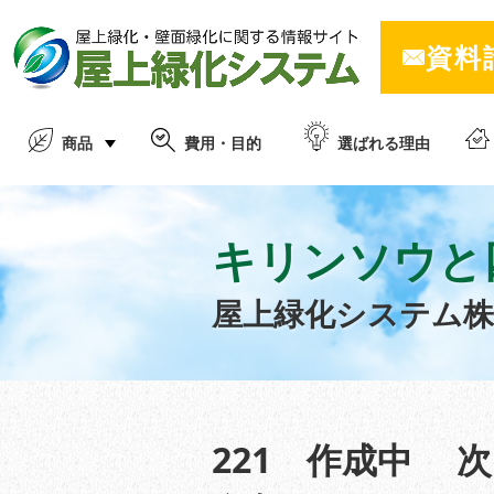
資料
商品
費用・目的
選ばれる理由
キリンソウと
屋上緑化システム
221 作成中 