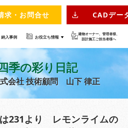
請求・お問合せ
CADデー
建物オーナー、管理者様、
納入事例
お役立ち情報
設計施工ご担当者様へ
四季の彩り日記
株式会社
技術顧問 山下 律正
次は231より レモンライムの