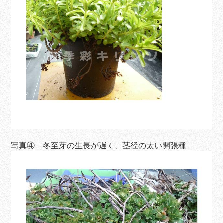
写真④ 冬至芽の生長が遅く、茎径の太い開張種