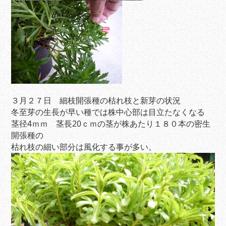
３月２７日 細枝開張種の枯れ枝と新芽の状況
冬至芽の生長が早い種では株中心部は目立たなくなる
茎径4ｍｍ 茎長20ｃｍの茎が株あたり１８０本の密生
開張種の
枯れ枝の細い部分は風化する事が多い。