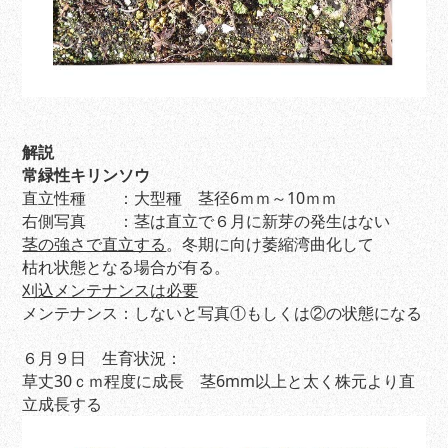
解説
常緑性キリンソウ
直立性種 ：大型種 茎径6ｍｍ～10ｍｍ
右側写真 ：茎は直立で６月に新芽の発生はない
茎の強さで直立する
。冬期に向け萎縮湾曲化して
枯れ状態となる場合が有る。
刈込メンテナンスは必要
メンテナンス：しないと写真①もしくは②の状態になる
６月９日 生育状況：
草丈30ｃｍ程度に成長 茎6mm以上と太く株元より直
立成長する