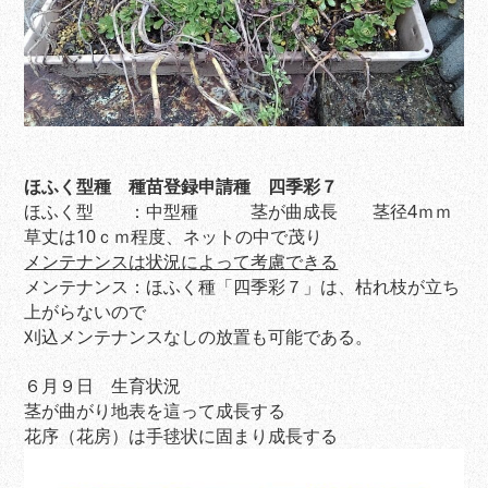
ほふく型種 種苗登録申請種 四季彩７
ほふく型 ：中型種 茎が曲成長 茎径4ｍｍ
草丈は10ｃｍ程度、ネットの中で茂り
メンテナンスは状況によって考慮できる
メンテナンス：ほふく種「四季彩７」は、枯れ枝が立ち
上がらないので
刈込メンテナンスなしの放置も可能である。
６月９日 生育状況
茎が曲がり地表を這って成長する
花序（花房）は手毬状に固まり成長する