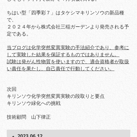
ちはい型「四季彩７」はタケシマキリンソウの新品種
で、
２０２４年から株式会社三稲ガーデンより発売される予
定である。
当ブログは化学突然変異実験の手法紹介であり、参考に
して実験した結果を保証するものではありません。
試験は発がん性物質を使いますので、適合資格者が取扱
い責任を果たし、自己責任で行動してください。
次回
キリンソウ化学突然変異実験の段取りと要点
キリンソウ緑化への挑戦
技術顧問 山下律正
2023.06.12