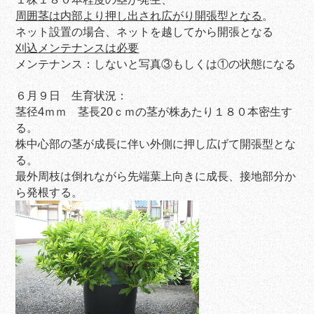
周囲茎は内部より押し出され広がり
開張型となる
。
ネット設置の場合、ネットを越してから開張となる
刈込メンテナンスは必要
メンテナンス：しないと写真③もしくは①の状態になる
６月９日 生育状況：
茎径4ｍｍ 茎長20ｃｍの茎が株あたり１８０本密生す
る。
株中心部の茎が成長に伴い外側に押し広げて開張型とな
る。
最外周枝は倒れながら先端葉上向きに成長、接地部分か
ら発根する。