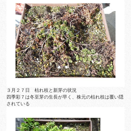
３月２７日 枯れ枝と新芽の状況
四季彩７は冬至芽の生長が早く、株元の枯れ枝は覆い隠
されている