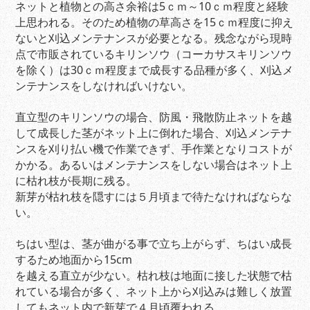
ネットと植物との高さ余裕は5ｃｍ～10ｃｍ程度と経験
上思われる。そのため植物の草高さを15ｃｍ程度に抑え
ないと刈込メンテナンスが必要となる。残念ながら現時
点で市販されているキリンソウ（コーカサスキリンソウ
を除く）は30ｃｍ程度まで成長する品種が多く、刈込メ
ンテナンスをしなければいけない。
直立型のキリンソウの場合、防風・飛散防止ネットを越
して成長した茎がネット上に倒れた場合、刈込メンテナ
ンスを刈り払い機で作業できず、手作業となりコストが
かかる。あるいはメンテナンスをしない場合はネット上
に枯れ枝が長期に残る。
新芽が枯れ枝を隠すには５月頃まで待たなければならな
い。
ちはい型は、茎が曲がる事で立ち上がらず、ちはい成長
するため地面から15cm
を越える直立が少ない。枯れ枝は地面に接した状態で枯
れている場合が多く、ネット上から刈込みは難しく放置
してもネット内で新芽で４月頃覆われる。