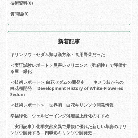
技術資料(0)
質問編(9)
新着記事
キリンソウ・セダム類は漢方薬・食用野菜だった
＜実証試験レポート＞災害レジリエンス（強靭性）で評価す
る屋上緑化
＜技術レポート＞ 白花セダムの開発史 キメラ枝からの
白花種開発 Development History of White-Flowered
Sedum
＜技術レポート＞ 世界初 白花キリンソウ開発情報
幸福緑化 ウェルビーイング薄層屋上緑化のすすめ
〔実用記事〕化学突然変異で景観に優れた新しい草姿のキリ
ンソウ開発する―四季彩キリンソウ開発史―