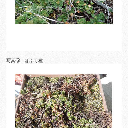
写真⑤ ほふく種