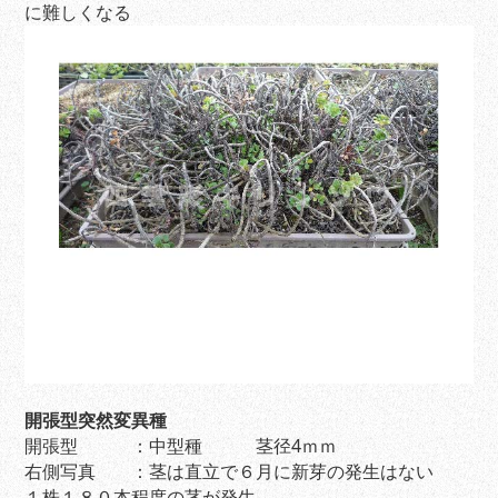
に難しくなる
開張型突然変異種
開張型 ：中型種 茎径4ｍｍ
右側写真 ：茎は直立で６月に新芽の発生はない
１株１８０本程度の茎が発生、