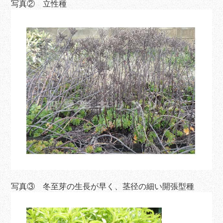
写真② 立性種
写真③ 冬至芽の生長が早く、茎径の細い開張型種