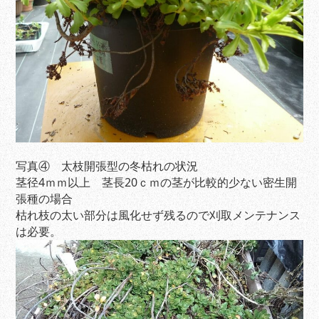
写真④ 太枝開張型の冬枯れの状況
茎径4ｍｍ以上 茎長20ｃｍの茎が比較的少ない密生開
張種の場合
枯れ枝の太い部分は風化せず残るので刈取メンテナンス
は必要。