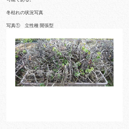
冬枯れの状況写真
写真① 立性種 開張型