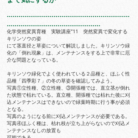
………………………………………………………
…………………………………………
化学突然変異育種 実験講座”11 突然変異で変化する
キリンソウの姿
にて茎直径と草姿について解説しました。キリンソウ緑
化の「倒れ現象」は、メンテナンスをする上で非常に厄
介な問題となっている。
キリンソウ緑化でよく使われている２品種と、ほふく性
品種「四季彩７」の冬の草姿を確認してみよう。
写真①立性種、②立性種、③開張種では、直立茎が倒れ
た状態で枯れている。直立種、開張種では枯れた後に刈
込メンテナンスはできないので緑葉時期に行う事が必須
となる。
写真のようになる前に刈込メンテナンスが必要である。
写真④ほふく種は、枯れ枝が立ち上がらないので刈込メ
ンテナンスなしの放置も
可能である。