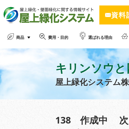
資料
商品
費用・目的
選ばれる理由
キリンソウと
屋上緑化システム
138 作成中 