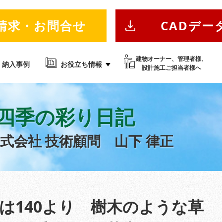
請求・お問合せ
CADデー
建物オーナー、管理者様、
納入事例
お役立ち情報
設計施工ご担当者様へ
四季の彩り日記
株式会社
技術顧問 山下 律正
次は140より 樹木のような草