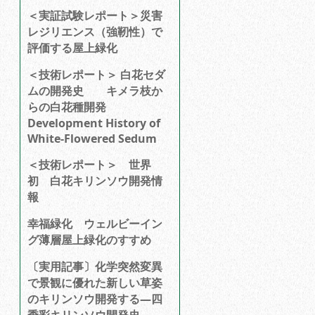
＜実証試験レポート＞災害
レジリエンス（強靭性）で
評価する屋上緑化
＜技術レポート＞ 白花セダ
ムの開発史 キメラ枝か
らの白花種開発
Development History of
White-Flowered Sedum
＜技術レポート＞ 世界
初 白花キリンソウ開発情
報
幸福緑化 ウェルビーイン
グ薄層屋上緑化のすすめ
〔実用記事〕化学突然変異
で景観に優れた新しい草姿
のキリンソウ開発する―四