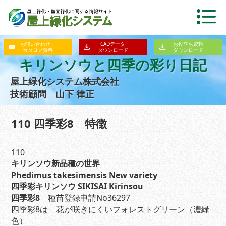
お問い合わせ・
CADデータ
お役立ち資料
カタログ資料
ダウンロード
ダウンロード
キリンソウと四季の彩り日記
屋上緑化システム株式会社
技術顧問 山下 律正
110 四季彩8 特徴
110
キリンソウ新品種の世界
Phedimus takesimensis
New variety
四季彩キリンソウ SIKISAI Kirinsou
四季彩8
種苗登録申請No36297
四季彩8は 花が咲きにくいフォレストグリーン（濃緑
色）