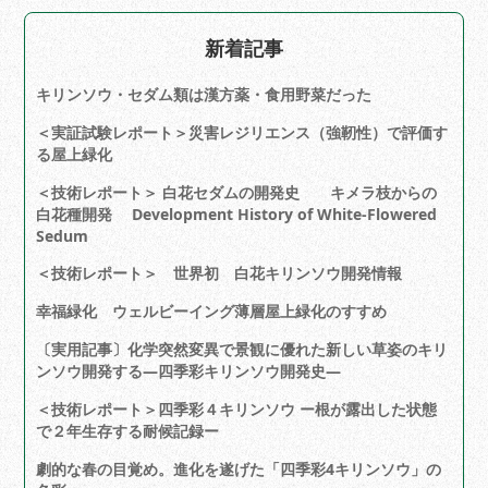
新着記事
キリンソウ・セダム類は漢方薬・食用野菜だった
＜実証試験レポート＞災害レジリエンス（強靭性）で評価す
る屋上緑化
＜技術レポート＞ 白花セダムの開発史 キメラ枝からの
白花種開発 Development History of White-Flowered
Sedum
＜技術レポート＞ 世界初 白花キリンソウ開発情報
幸福緑化 ウェルビーイング薄層屋上緑化のすすめ
〔実用記事〕化学突然変異で景観に優れた新しい草姿のキリ
ンソウ開発する―四季彩キリンソウ開発史―
＜技術レポート＞四季彩４キリンソウ ー根が露出した状態
で２年生存する耐候記録ー
劇的な春の目覚め。進化を遂げた「四季彩4キリンソウ」の