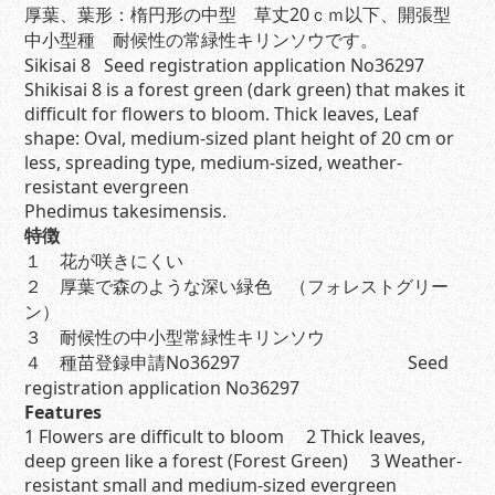
厚葉、葉形：楕円形の中型 草丈20ｃｍ以下、開張型
中小型種 耐候性の常緑性キリンソウです。
Sikisai 8 Seed registration application No36297
Shikisai 8 is a forest green (dark green) that makes it
difficult for flowers to bloom. Thick leaves, Leaf
shape: Oval, medium-sized plant height of 20 cm or
less, spreading type, medium-sized, weather-
resistant evergreen
Phedimus takesimensis.
特徴
１ 花が咲きにくい
２ 厚葉で森のような深い緑色 （フォレストグリー
ン）
３ 耐候性の中小型常緑性キリンソウ
４ 種苗登録申請No36297 Seed
registration application No36297
Features
1 Flowers are difficult to bloom 2 Thick leaves,
deep green like a forest (Forest Green) 3 Weather-
resistant small and medium-sized evergreen