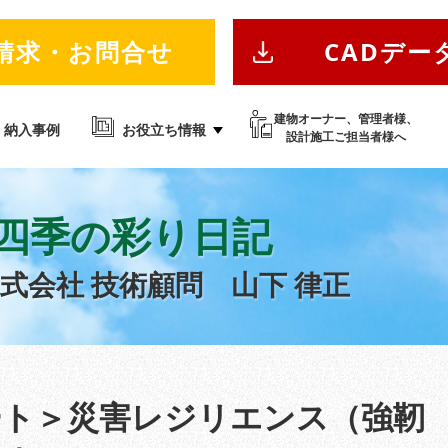
請求・お問合せ
CADデー
建物オーナー、管理者様、
納入事例
お役立ち情報
設計施工ご担当者様へ
四季の彩り日記
株式会社
技術顧問 山下 律正
ート＞災害レジリエンス（強靭