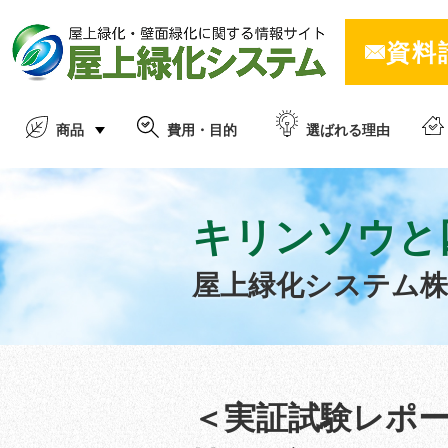
資料
商品
費用・目的
選ばれる理由
キリンソウと
屋上緑化システム
＜実証試験レポ