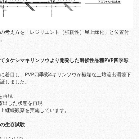
の考え方を「レジリエント（強靭性）屋上緑化」と位置付
。
てタケシマキリンソウより開発した耐候性品種PVP四季彩
に着目し、PVP四季彩4キリンソウが極端な土壌流出環境下
証しました。
を再現
露出した状態を再現
上継続観察を実施しています。
の生存試験
キリンソウ