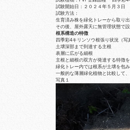
試験開始日：２０２４年５月３日
試験方法：
生育済み株を緑化トレーから取り出
その後、屋外露天に無管理状態で設
根系構造の特徴
四季彩4キリンソウ根張り状況（写
土壌深部まで到達する主根
表層に広がる細根
主根と細根の双方が発達する特徴を
緑化トレー内では根系が土壌を包み
一般的な薄層緑化植物と比較して、
写真１