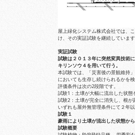
屋上緑化システム株式会社では、こ
け、その実証試験を継続しています
実証試験
試験は２０１３年に突然変異技術に
キリンソウ４を用いて行う。
本試験では、「災害後の景観維持」
においても生存し続けられるかを検
評価条件は次の2段階です。
試験1：土壌が大幅に流出した状態
試験2：土壌が完全に消失し、根が
いずれも屋外無管理条件にて２年以
試験１
豪雨により土壌が流出した状態から
試験概要
試験植物：PVP登録品種 四季彩4