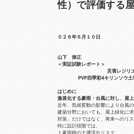
性）で評価する
０２６年６月１０日
山下 律正
＜実証試験レポート＞
災害レジリ
PVP
四季彩4キリンソウ土
はじめに
激甚化する豪雨・台風に対し、屋上
近年、気候変動の影響により台風の
建築分野においても、屋上緑化に求
対策」だけではなく、将来へのリス
特に設計段階では、
１豪雨時の土壌流出リスク