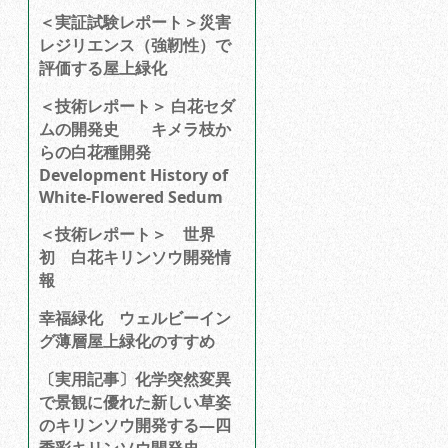
＜実証試験レポート＞災害
レジリエンス（強靭性）で
評価する屋上緑化
＜技術レポート＞ 白花セダ
ムの開発史 キメラ枝か
らの白花種開発
Development History of
White-Flowered Sedum
＜技術レポート＞ 世界
初 白花キリンソウ開発情
報
幸福緑化 ウェルビーイン
グ薄層屋上緑化のすすめ
〔実用記事〕化学突然変異
で景観に優れた新しい草姿
のキリンソウ開発する―四