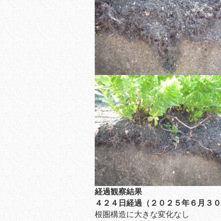
経過観察結果
４２４
日経過（２０２５
年６
月３０
根圏構造に大きな変化なし