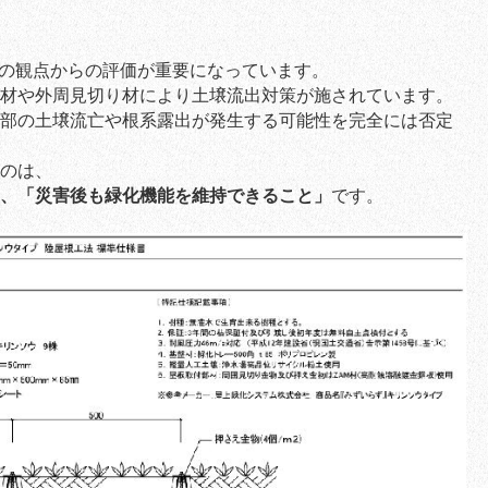
）の観点からの評価が重要になっています。
材や外周見切り材により土壌流出対策が施されています。
部の土壌流亡や根系露出が発生する可能性を完全には否定
のは、
、「災害後も緑化機能を維持できること」
です。