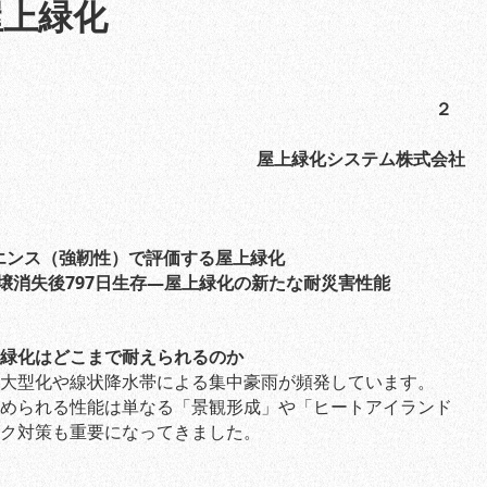
屋上緑化
２
屋上緑化システム株式会社
エンス（強靭性）で評価する屋上緑化
壌消失後797日生存―屋上緑化の新たな耐災害性能
緑化はどこまで耐えられるのか
大型化や線状降水帯による集中豪雨が頻発しています。
められる性能は単なる「景観形成」や「ヒートアイランド
ク対策も重要になってきました。