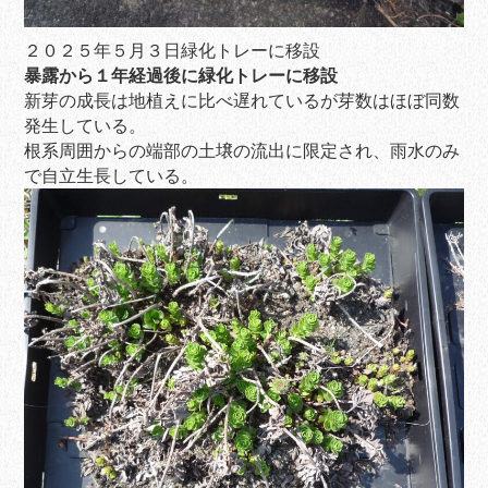
２０２５年５月３日緑化トレーに移設
暴露から１年経過後に緑化トレーに移設
新芽の成長は地植えに比べ遅れているが芽数はほぼ同数
発生している。
根系周囲からの端部の土壌の流出に限定され、雨水のみ
で自立生長している。