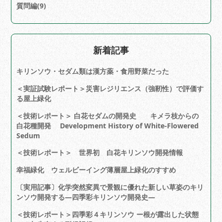
質問編(9)
新着記事
キリンソウ・セダム類は漢方薬・食用野菜だった
＜実証試験レポート＞災害レジリエンス（強靭性）で評価す
る屋上緑化
＜技術レポート＞ 白花セダムの開発史 キメラ枝からの
白花種開発 Development History of White-Flowered
Sedum
＜技術レポート＞ 世界初 白花キリンソウ開発情報
幸福緑化 ウェルビーイング薄層屋上緑化のすすめ
〔実用記事〕化学突然変異で景観に優れた新しい草姿のキリ
ンソウ開発する―四季彩キリンソウ開発史―
＜技術レポート＞四季彩４キリンソウ ー根が露出した状態