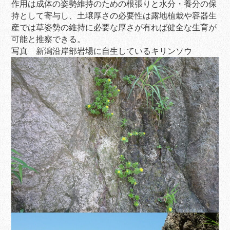
作用は成体の姿勢維持のための根張りと水分・養分の保
持として寄与し、土壌厚さの必要性は露地植栽や容器生
産では草姿勢の維持に必要な厚さが有れば健全な生育が
可能と推察できる。
写真 新潟沿岸部岩場に自生しているキリンソウ