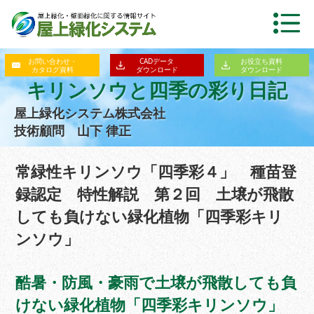
お問い合わせ・
CADデータ
お役立ち資料
カタログ資料
ダウンロード
ダウンロード
キリンソウと四季の彩り日記
屋上緑化システム株式会社
技術顧問 山下 律正
常緑性キリンソウ「四季彩４」 種苗登
録認定 特性解説 第２回 土壌が飛散
しても負けない緑化植物「四季彩キリ
ンソウ」
酷暑・防風・豪雨で土壌が飛散しても負
けない緑化植物「四季彩キリンソウ」