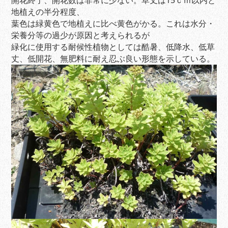
開花終了、開花数は非常に少ない。草丈は15ｃｍ以内と
地植えの半分程度、
葉色は緑黄色で地植えに比べ黄色がかる。これは水分・
栄養分等の過少が原因と考えられるが
緑化に使用する耐候性植物としては酷暑、低降水、低草
丈、低開花、無肥料に耐え忍ぶ良い形態を示している。