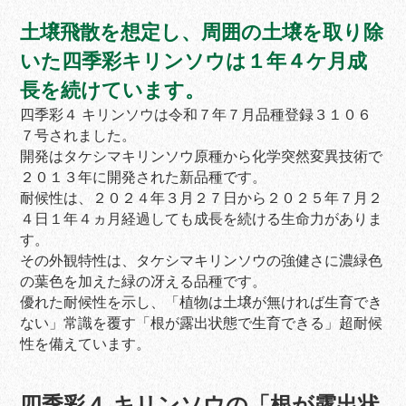
土壌飛散を想定し、周囲の土壌を取り除
いた四季彩キリンソウは１年４ケ月成
長を続けています。
四季彩４ キリンソウは令和７年７月品種登録３１０６
７号されました。
開発はタケシマキリンソウ原種から化学突然変異技術で
２０１３年に開発された新品種です。
耐候性は、２０２４年３月２７日から２０２５年７月２
４日１年４ヵ月経過しても成長を続ける生命力がありま
す。
その外観特性は、タケシマキリンソウの強健さに濃緑色
の葉色を加えた緑の冴える品種です。
優れた耐候性を示し、「植物は土壌が無ければ生育でき
ない」常識を覆す「根が露出状態で生育できる」超耐候
性を備えています。
四季彩４ キリンソウの「根が露出状