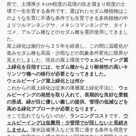
所で、土壌厚さ４cm程度の花壇の吹き溜まり程度の土
壌で一生生育する条件です。選ばれたセダム種植物はこ
のような生育に不適な条件でも生育できる多肉植物の中
よりツルマンネングサ、メキシコマンネングサ、タイト
ゴメ、アルブム種などのセダム種を選択使用してきまし
た。
屋上緑化は施行から２５年を経過し、この間に温暖化が
進みセダム種も高温・少雨などの気象条件変化に限界が
見えだしました。現在の屋上環境で
ウェルビーイング屋
上緑化を目指すには、セダム種からより耐候性の高いキ
リンソウ種への移行が必要となってきました。
ウェルビーイング屋上緑化とは何か
これからの屋上緑化は従来の薄層屋上緑化手法に
ウェ
ルビーイングの発想を取り入れて、長期的な良好な景観
の形成、緑が目に優しい癒しの提供、管理の低減などを
高める緑化アプローチが必要となります。
そこで忘れてならないのが、
ランニングコスト
です。
ウ
ェルビーイングは低費用・少管理でが現しないと長続き
しません
。
潅水設備導入など生育に適する条件を用意す