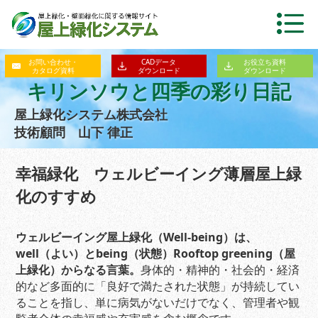
お問い合わせ・
CADデータ
お役立ち資料
カタログ資料
ダウンロード
ダウンロード
キリンソウと四季の彩り日記
屋上緑化システム株式会社
技術顧問 山下 律正
幸福緑化 ウェルビーイング薄層屋上緑
化のすすめ
ウェルビーイング屋上緑化
（Well-being）は、
well（よい）とbeing（状態）Rooftop greening（屋
上緑化）からなる言葉。
身体的・精神的・社会的・経済
的など多面的に「良好で満たされた状態」が持続してい
ることを指し、単に病気がないだけでなく、管理者や観