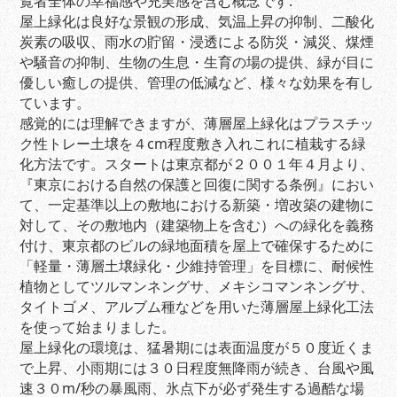
覧者全体の幸福感や充実感を含む概念です.
屋上緑化は良好な景観の形成、気温上昇の抑制、二酸化
炭素の吸収、雨水の貯留・浸透による防災・減災、煤煙
や騒音の抑制、生物の生息・生育の場の提供、緑が目に
優しい癒しの提供、管理の低減など、様々な効果を有し
ています。
感覚的には理解できますが、薄層屋上緑化はプラスチッ
ク性トレー土壌を４cm程度敷き入れこれに植栽する緑
化方法です。スタートは東京都が２００１年４月より、
『東京における自然の保護と回復に関する条例』におい
て、一定基準以上の敷地における新築・増改築の建物に
対して、その敷地内（建築物上を含む）への緑化を義務
付け、東京都のビルの緑地面積を屋上で確保するために
「軽量・薄層土壌緑化・少維持管理」を目標に、耐候性
植物としてツルマンネングサ、メキシコマンネングサ、
タイトゴメ、アルブム種などを用いた薄層屋上緑化工法
を使って始まりました。
屋上緑化の環境は、猛暑期には表面温度が５０度近くま
で上昇、小雨期には３０日程度無降雨が続き、台風や風
速３０m/秒の暴風雨、氷点下が必ず発生する過酷な場