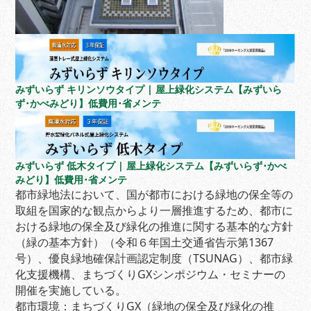
みずいらず キリンソウタイプ | 屋上緑化システム【みずいら
ず･かべみどり】低費用･省メンテ
みずいらず 低木タイプ | 屋上緑化システム【みずいらず･かべ
みどり】低費用･省メンテ
都市緑地法において、国が都市における緑地の保全等の
取組を国家的な観点からより一層推進するため、都市に
おける緑地の保全及び緑化の推進に関する基本的な方針
（緑の基本方針）（令和６年国土交通省告示第1367
号）、優良緑地確保計画認定制度（TSUNAG）、都市緑
化支援機構、まちづくりGXシンポジウム・セミナーの
開催を実施している。
都市環境：まちづくりGX（緑地の保全及び緑化の推