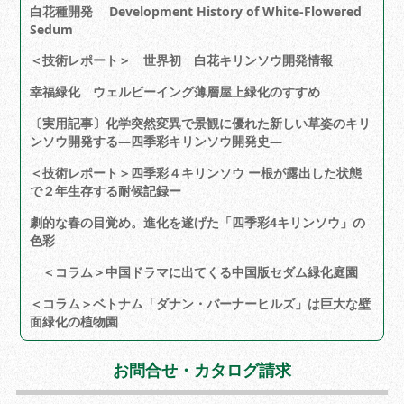
白花種開発 Development History of White-Flowered
Sedum
＜技術レポート＞ 世界初 白花キリンソウ開発情報
幸福緑化 ウェルビーイング薄層屋上緑化のすすめ
〔実用記事〕化学突然変異で景観に優れた新しい草姿のキリ
ンソウ開発する―四季彩キリンソウ開発史―
＜技術レポート＞四季彩４キリンソウ ー根が露出した状態
で２年生存する耐候記録ー
劇的な春の目覚め。進化を遂げた「四季彩4キリンソウ」の
色彩
＜コラム＞中国ドラマに出てくる中国版セダム緑化庭園
＜コラム＞ベトナム「ダナン・バーナーヒルズ」は巨大な壁
面緑化の植物園
お問合せ・カタログ請求