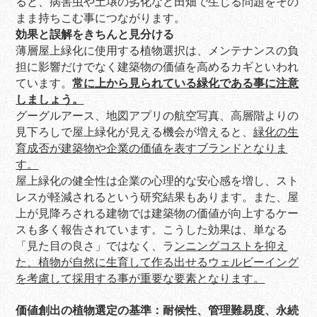
ると、病害虫や土壌の劣化など田畑で生じる問題をその
まま持ちこむ事につながります。
効果と誤解をきちんと見分ける
薄層屋上緑化に使用する植物選択は、メンテナンスの負
担に影響だけでなく建築物の価値を高めるカギといわれ
ています。
常に上から見られている緑化である事に注意
しましょう。
グーグルアース、地図アプリの航空写真、高層階よりの
見下ろしで屋上緑化が見える機会が増えると、
緑化の生
育成否が建築物や企業の価値を表すブランドとなりま
す。
屋上緑化の健全性は企業の心理的な安心感を増し、スト
レスが軽減されるという研究結果もあります。また、屋
上が見降ろされる建物では建築物の価値が向上するケー
スも多く報告されています。こうした効果は、単なる
「見た目の良さ」ではなく、ラ
ンニングコストを抑え
た、植物が自然に生育して作る出せるウェルビーイング
を考慮して採用する事が重要な要素となります。
価値創出の植物選定の基準：耐候性、管理難易度、永続