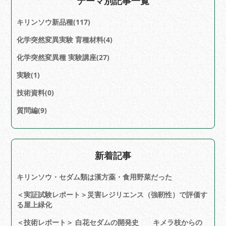
テーマ別記事一覧
キリンソウ新品種(117)
化学突然変異実験 育種材料(4)
化学突然変異種 実験講座(27)
実験(1)
技術資料(0)
質問編(9)
新着記事
キリンソウ・セダム類は漢方薬・食用野菜だった
＜実証試験レポート＞災害レジリエンス（強靭性）で評価す
る屋上緑化
＜技術レポート＞ 白花セダムの開発史 キメラ枝からの