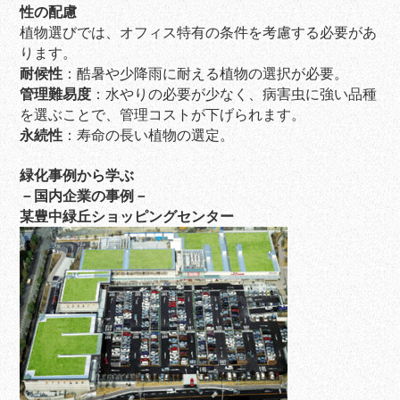
性の配慮
植物選びでは、オフィス特有の条件を考慮する必要があ
ります。
耐候性
：酷暑や少降雨に耐える植物の選択が必要。
管理難易度
：水やりの必要が少なく、病害虫に強い品種
を選ぶことで、管理コストが下げられます。
永続性
：寿命の長い植物の選定。
緑化事例から学ぶ
－国内企業の事例－
某豊中緑丘ショッピングセンター