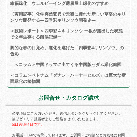
＜技術レポート＞ 世界初 白花キリンソウ開発情報
幸福緑化 ウェルビーイング薄層屋上緑化のすすめ
〔実用記事〕化学突然変異で景観に優れた新しい草姿のキリ
ンソウ開発する―四季彩キリンソウ開発史―
＜技術レポート＞四季彩４キリンソウ ー根が露出した状態
で２年生存する耐候記録ー
劇的な春の目覚め。進化を遂げた「四季彩4キリンソウ」の
色彩
＜コラム＞中国ドラマに出てくる中国版セダム緑化庭園
＜コラム＞ベトナム「ダナン・バーナーヒルズ」は巨大な壁
面緑化の植物園
お問合せ・カタログ請求
必要項目にご入力いただき、送信ボタンをクリックしてください。
後ほどエリア担当者よりご連絡させていただきます。
※は必須項目です。