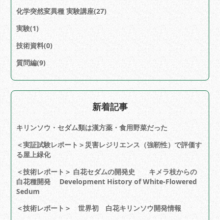
化学突然変異実験 育種材料(4)
化学突然変異種 実験講座(27)
実験(1)
技術資料(0)
質問編(9)
新着記事
キリンソウ・セダム類は漢方薬・食用野菜だった
＜実証試験レポート＞災害レジリエンス（強靭性）で評価す
る屋上緑化
＜技術レポート＞ 白花セダムの開発史 キメラ枝からの
白花種開発 Development History of White-Flowered
Sedum