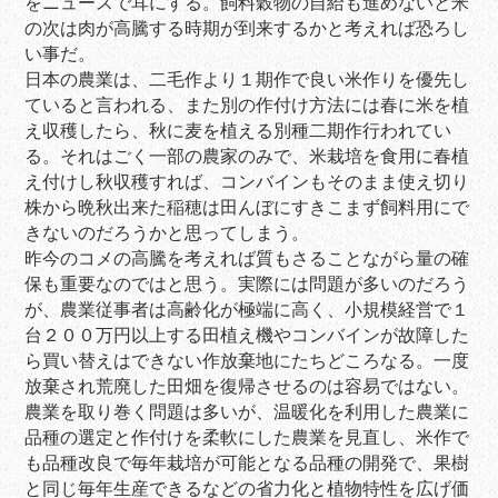
をニュースで耳にする。飼料穀物の自給も進めないと米
の次は肉が高騰する時期が到来するかと考えれば恐ろし
い事だ。
日本の農業は、二毛作より１期作で良い米作りを優先し
ていると言われる、また別の作付け方法には春に米を植
え収穫したら、秋に麦を植える別種二期作行われてい
る。それはごく一部の農家のみで、米栽培を食用に春植
え付けし秋収穫すれば、コンバインもそのまま使え切り
株から晩秋出来た稲穂は田んぼにすきこまず飼料用にで
きないのだろうかと思ってしまう。
昨今のコメの高騰を考えれば質もさることながら量の確
保も重要なのではと思う。実際には問題が多いのだろう
が、農業従事者は高齢化が極端に高く、小規模経営で１
台２００万円以上する田植え機やコンバインが故障した
ら買い替えはできない作放棄地にたちどころなる。一度
放棄され荒廃した田畑を復帰させるのは容易ではない。
農業を取り巻く問題は多いが、温暖化を利用した農業に
品種の選定と作付けを柔軟にした農業を見直し、米作で
も品種改良で毎年栽培が可能となる品種の開発で、果樹
と同じ毎年生産できるなどの省力化と植物特性を広げ価