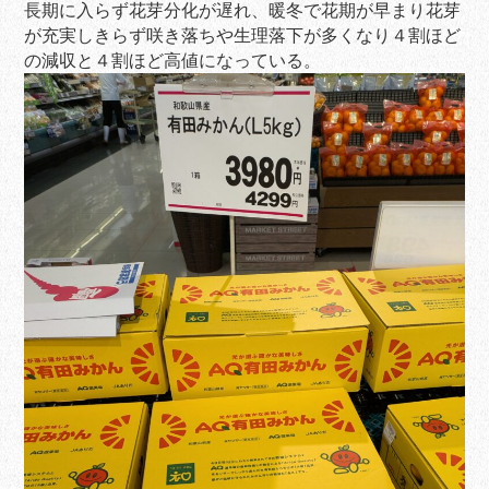
長期に入らず花芽分化が遅れ、暖冬で花期が早まり花芽
が充実しきらず咲き落ちや生理落下が多くなり４割ほど
の減収と４割ほど高値になっている。