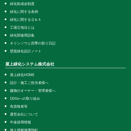
ご相談から施工までの流れ
緑化助成金制度
緑化に関する条例
緑化に関するＱ＆Ａ
工場立地法とは
緑化関連用語集
キリンソウと四季の彩り日記
壁面緑化設計ノート
屋上緑化システム株式会社
屋上緑化HOME
設計・施工ご担当者様へ
建物のオーナー・管理者様へ
SDGsへの取り組み
有資格者等
運営会社について