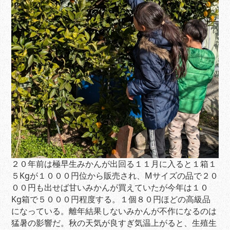
２０年前は極早生みかんが出回る１１月に入ると１箱１
５Kgが１０００円位から販売され、Mサイズの品で２０
００円も出せば甘いみかんが買えていたが今年は１０
Kg箱で５０００円程度する。１個８０円ほどの高級品
になっている。離年結果しないみかんが不作になるのは
猛暑の影響だ。秋の天気が良すぎ気温上がると、生殖生