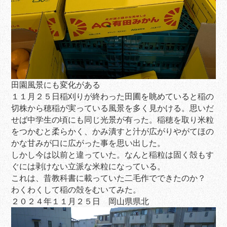
田園風景にも変化がある
１１月２５日稲刈りが終わった田圃を眺めていると稲の
切株から穂稲が実っている風景を多く見かける。思いだ
せば中学生の頃にも同じ光景が有った。稲穂を取り米粒
をつかむと柔らかく、かみ潰すと汁が広がりやがてほの
かな甘みが口に広がった事を思い出した。
しかし今は以前と違っていた。なんと稲粒は固く殻もす
ぐには剥けない立派な米粒になっている。
これは、昔教科書に載っていた二毛作でできたのか？
わくわくして稲の殻をむいてみた。
２０２４年１１月２５日 岡山県県北