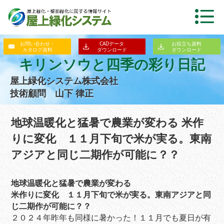
お問い合わせ・
CADデータ
お役立ち資料
カタログ資料
ダウンロード
ダウンロード
キリンソウと四季の彩り日記
屋上緑化システム株式会社
技術顧問 山下 律正
地球温暖化と猛暑で農業が変わる 米作
りに変化 １１月下旬で米が実る。東南
アジアと同じ二期作が可能に？？
地球温暖化と猛暑で農業が変わる
米作りに変化 １１月下旬で米が実る。東南アジアと同
じ二期作が可能に？？
２０２４年昨年も同様に暑かった！１１月でも夏日が有