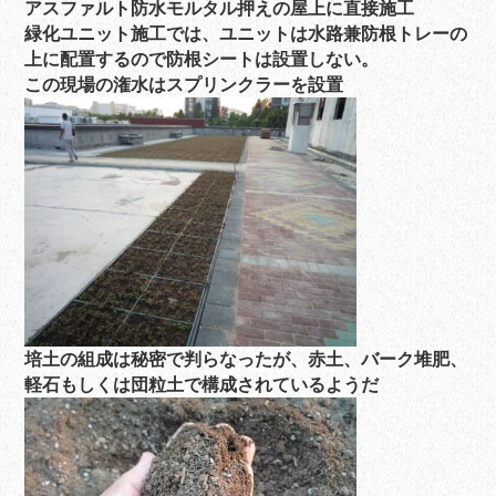
アスファルト防水モルタル押えの屋上に直接施工
緑化ユニット施工では、ユニットは水路兼防根トレーの
上に配置するので防根シートは設置しない。
この現場の潅水はスプリンクラーを設置
培土の組成は秘密で判らなったが、赤土、バーク堆肥、
軽石もしくは団粒土で構成されているようだ