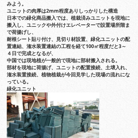
みよう。
ユニットの肉厚は2mm程度ありしっかりした構造
日本での緑化商品搬入では、植栽済みユニットを現地に
搬入し、ユニックや外付けエレベーターで設置場所階ま
で荷揚げし、
耐根シート貼り付け、見切り材設置、緑化ユニットの配
置連結、潅水装置連結の工程を経て100㎡程度だと3～
４日で完成となるが、
中国では現地植が一般的で現地に部材搬入される。
部材を現地に荷揚げ、ユニットの配置接続、土壌入れ、
潅水装置接続、植物植栽が今回見学した現場の流れにな
っている。
緑化ユニット