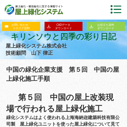
お問い合わせ・
CADデータ
お役立ち資料
カタログ資料
ダウンロード
ダウンロード
キリンソウと四季の彩り日記
屋上緑化システム株式会社
技術顧問 山下 律正
中国の緑化企業支援 第５回 中国の屋
上緑化施工手順
第５回 中国の屋上改装現
場で行われる屋上緑化施工
緑化システムはよく使われる上海海納迩建築科技有限公
司製 屋上緑化ユニットを使った屋上緑化について見て