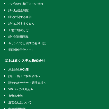
ご相談から施工までの流れ
緑化助成金制度
緑化に関する条例
緑化に関するＱ＆Ａ
工場立地法とは
緑化関連用語集
キリンソウと四季の彩り日記
壁面緑化設計ノート
屋上緑化システム株式会社
屋上緑化HOME
設計・施工ご担当者様へ
建物のオーナー・管理者様へ
SDGsへの取り組み
有資格者等
運営会社について
中途採用情報