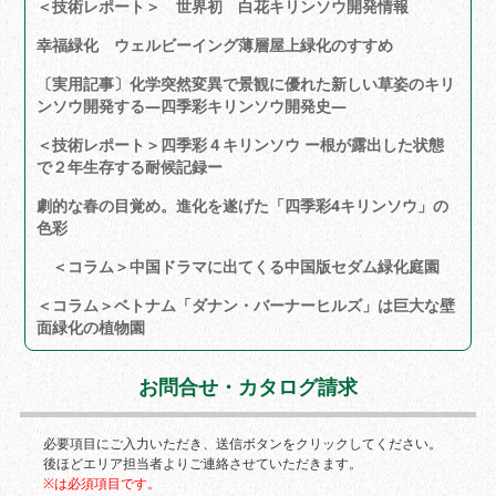
＜技術レポート＞ 世界初 白花キリンソウ開発情報
幸福緑化 ウェルビーイング薄層屋上緑化のすすめ
〔実用記事〕化学突然変異で景観に優れた新しい草姿のキリ
ンソウ開発する―四季彩キリンソウ開発史―
＜技術レポート＞四季彩４キリンソウ ー根が露出した状態
で２年生存する耐候記録ー
劇的な春の目覚め。進化を遂げた「四季彩4キリンソウ」の
色彩
＜コラム＞中国ドラマに出てくる中国版セダム緑化庭園
＜コラム＞ベトナム「ダナン・バーナーヒルズ」は巨大な壁
面緑化の植物園
お問合せ・カタログ請求
必要項目にご入力いただき、送信ボタンをクリックしてください。
後ほどエリア担当者よりご連絡させていただきます。
※は必須項目です。