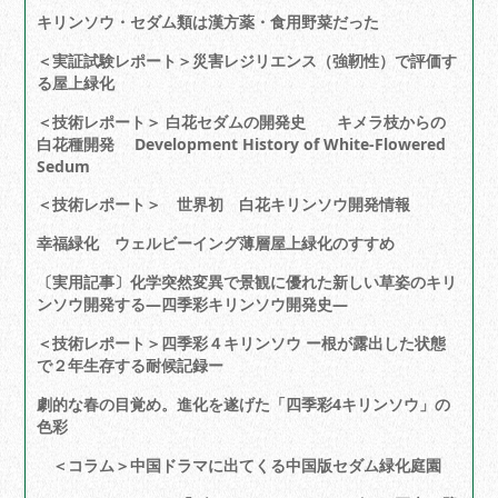
キリンソウ・セダム類は漢方薬・食用野菜だった
＜実証試験レポート＞災害レジリエンス（強靭性）で評価す
る屋上緑化
＜技術レポート＞ 白花セダムの開発史 キメラ枝からの
白花種開発 Development History of White-Flowered
Sedum
＜技術レポート＞ 世界初 白花キリンソウ開発情報
幸福緑化 ウェルビーイング薄層屋上緑化のすすめ
〔実用記事〕化学突然変異で景観に優れた新しい草姿のキリ
ンソウ開発する―四季彩キリンソウ開発史―
＜技術レポート＞四季彩４キリンソウ ー根が露出した状態
で２年生存する耐候記録ー
劇的な春の目覚め。進化を遂げた「四季彩4キリンソウ」の
色彩
＜コラム＞中国ドラマに出てくる中国版セダム緑化庭園