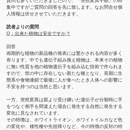
質問も多くいただきましたので、「突然変異手順」の特
集中ですがご質問の回答を先に致します。なお問合せ個
人情報は伏せさせていただきます。
読者よりの質問
Q：出来た植物は安全ですか？
回答
画期的な植物の新品種の発表には驚かされる内容が多く
有ります。中でも遺伝子組み換え植物は、本来その植物
に無い性質を他の植物遺伝子を組み込む技術で作られま
すので、世の中に存在しない新たな種となり、長期に生
態系や食物連鎖で最後に人が食べたとき人体への影響に
不安を持つのは当然と思います。
一方、突然変異は親より受け継いだ遺伝子が分裂時に手
をつなぐ相手を間違えた場合に発生する自然に発生する
変化に見なされています。
その特徴は、ホワイトライオン、ホワイトイルカなど色
の変化や、矮性種や先祖帰りなど、今の特徴の反対の特