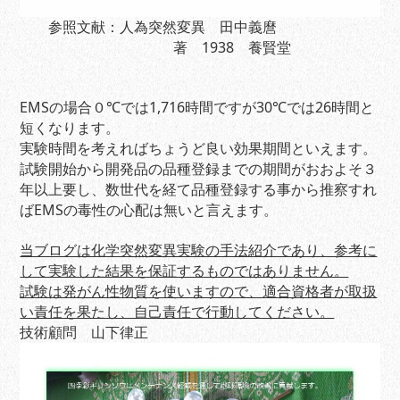
参照文献：人為突然変異 田中義麿
著 1938 養賢堂
EMSの場合０℃では1,716時間ですが30℃では26時間と
短くなります。
実験時間を考えればちょうど良い効果期間といえます。
試験開始から開発品の品種登録までの期間がおおよそ３
年以上要し、数世代を経て品種登録する事から推察すれ
ばEMSの毒性の心配は無いと言えます。
当ブログは化学突然変異実験の手法紹介であり、参考に
して実験した結果を保証するものではありません。
試験は発がん性物質を使いますので、適合資格者が取扱
い責任を果たし、自己責任で行動してください。
技術顧問 山下律正