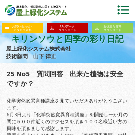
お問い合わせ・
CADデータ
お役立ち資料
カタログ資料
ダウンロード
ダウンロード
キリンソウと四季の彩り日記
屋上緑化システム株式会社
技術顧問 山下 律正
25 No5 質問回答 出来た植物は安全
ですか？
化学突然変異育種講座を見ていただきありがとうござい
ます。
6月3日より「化学突然変異育種講座」を開始し一か月の
間に５００件近くのアクセスを頂き１００名様近い方の
興味を頂きまして感謝します。