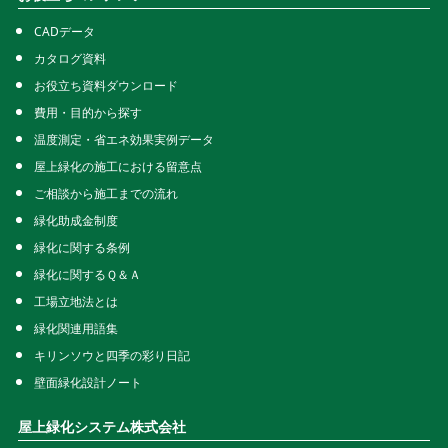
CADデータ
カタログ資料
お役立ち資料ダウンロード
費用・目的から探す
温度測定・省エネ効果実例データ
屋上緑化の施工における留意点
ご相談から施工までの流れ
緑化助成金制度
緑化に関する条例
緑化に関するＱ＆Ａ
工場立地法とは
緑化関連用語集
キリンソウと四季の彩り日記
壁面緑化設計ノート
屋上緑化システム株式会社