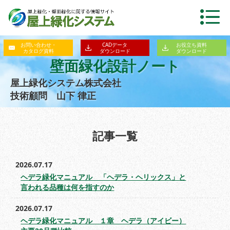
お問い合わせ・
CADデータ
お役立ち資料
カタログ資料
ダウンロード
ダウンロード
壁面緑化設計ノート
屋上緑化システム株式会社
技術顧問 山下 律正
記事一覧
2026.07.17
ヘデラ緑化マニュアル 「ヘデラ・ヘリックス」と
言われる品種は何を指すのか
2026.07.17
ヘデラ緑化マニュアル １章 ヘデラ（アイビー）