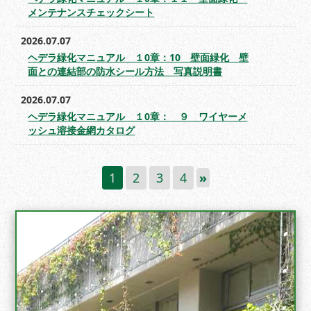
メンテナンスチェックシート
2026.07.07
ヘデラ緑化マニュアル １0章：10 壁面緑化 壁
面との連結部の防水シール方法 写真説明書
2026.07.07
ヘデラ緑化マニュアル １0章： ９ ワイヤーメ
ッシュ溶接金網カタログ
1
2
3
4
»