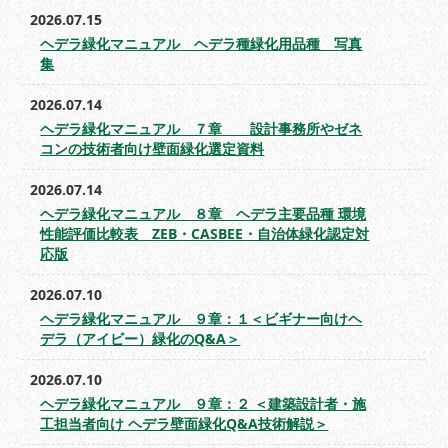
2026.07.15
ヘデラ緑化マニュアル ヘデラ種緑化用品種 写真
集
2026.07.14
ヘデラ緑化マニュアル ７章 設計事務所やゼネ
コンの技術者向け壁面緑化選定資料
2026.07.14
ヘデラ緑化マニュアル ８章 ヘデラ主要品種 環境
性能評価比較表 ZEB・CASBEE・自治体緑化認定対
応版
2026.07.10
ヘデラ緑化マニュアル ９章：１＜ビギナー向けヘ
デラ（アイビー）緑化のQ&A＞
2026.07.10
ヘデラ緑化マニュアル ９章：２ ＜建築設計者・施
工担当者向け ヘデラ壁面緑化Q&A技術解説＞