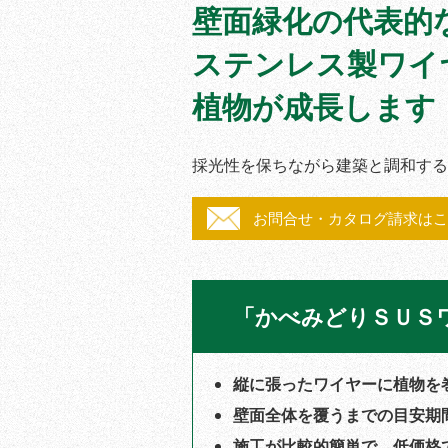
壁面緑化の代表的
ステンレス製ワイ
植物が成長します
採光性を保ちながら建築と調和する
お問合せ・カタログ請求はこ
「かべみどりＳＵＳ
縦に張ったワイヤーに植物を
壁面全体を覆うまでの目安期間
施工が比較的簡単で、低価格