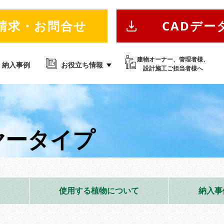
請求・お問合せ
CADデー
建物オーナー、管理者様、
納入事例
お役立ち情報
設計施工ご担当者様へ
ヤータイプ
使用する植物について
納入事