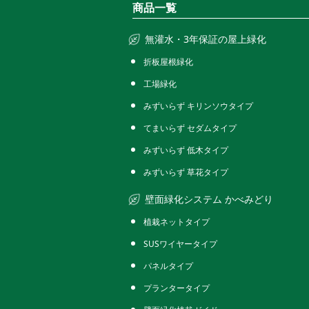
商品一覧
無灌水・3年保証の屋上緑化
折板屋根緑化
工場緑化
みずいらず キリンソウタイプ
てまいらず セダムタイプ
みずいらず 低木タイプ
みずいらず 草花タイプ
壁面緑化システム かべみどり
植栽ネットタイプ
SUSワイヤータイプ
パネルタイプ
プランタータイプ