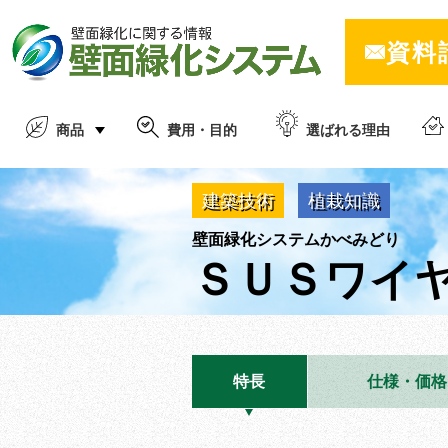
資料
商品
費用・目的
選ばれる理由
建築技術
植栽知識
壁面緑化システムかべみどり
ＳＵＳワイ
特長
仕様・価格