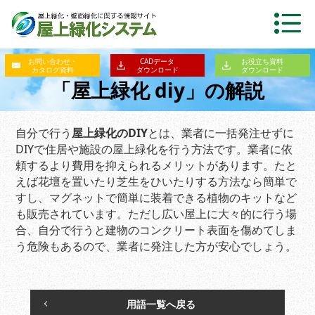
お問い合わせ・
CADデータ
お役立ち資料
カタログ資料
ダウンロード
ダウンロード
「屋上緑化 diy」の解説
自分で行う
屋上緑化のDIY
とは、業者に一括発注せずに
DIYで住居や施設の屋上緑化を行う方法です。業者に依
頼するより費用を抑えられるメリットがあります。たと
えば花壇を置いたり芝生をひいたりする方法なら簡単で
すし、マグネットで簡単に装着できる植物のキットなど
も販売されています。ただし広い屋上に大々的に行う場
合、自分で行うと建物のコンクリート表面を傷めてしま
う危険もあるので、業者に発注した方が安心でしょう。
用語一覧へ戻る