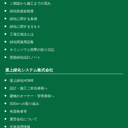
ご相談から施工までの流れ
緑化助成金制度
緑化に関する条例
緑化に関するＱ＆Ａ
工場立地法とは
緑化関連用語集
キリンソウと四季の彩り日記
壁面緑化設計ノート
屋上緑化システム株式会社
屋上緑化HOME
設計・施工ご担当者様へ
建物のオーナー・管理者様へ
SDGsへの取り組み
有資格者等
運営会社について
中途採用情報