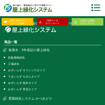
お問い合わせ・
CADデータ
お役立ち資料
屋上緑化・壁面緑化に関する総合情報サイト
カタログ資料
ダウンロード
ダウンロード
商品一覧
無灌水・3年保証の屋上緑化
折板屋根緑化
工場緑化
みずいらず キリンソウタイプ
てまいらず セダムタイプ
みずいらず 低木タイプ
みずいらず 草花タイプ
壁面緑化システム かべみどり