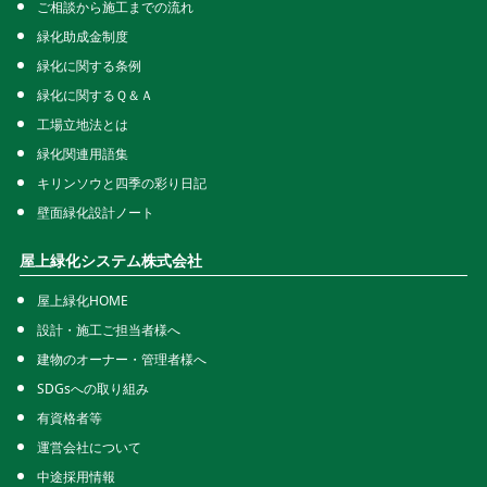
ご相談から施工までの流れ
緑化助成金制度
緑化に関する条例
緑化に関するＱ＆Ａ
工場立地法とは
緑化関連用語集
キリンソウと四季の彩り日記
壁面緑化設計ノート
屋上緑化システム株式会社
屋上緑化HOME
設計・施工ご担当者様へ
建物のオーナー・管理者様へ
SDGsへの取り組み
有資格者等
運営会社について
中途採用情報