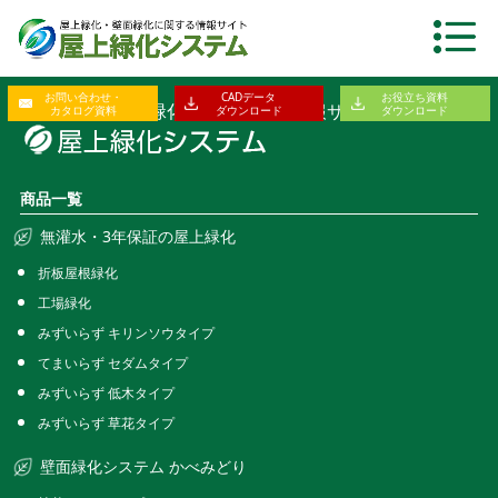
お問い合わせ・
CADデータ
お役立ち資料
屋上緑化・壁面緑化に関する総合情報サイト
カタログ資料
ダウンロード
ダウンロード
商品一覧
無灌水・3年保証の屋上緑化
折板屋根緑化
工場緑化
みずいらず キリンソウタイプ
てまいらず セダムタイプ
みずいらず 低木タイプ
みずいらず 草花タイプ
壁面緑化システム かべみどり