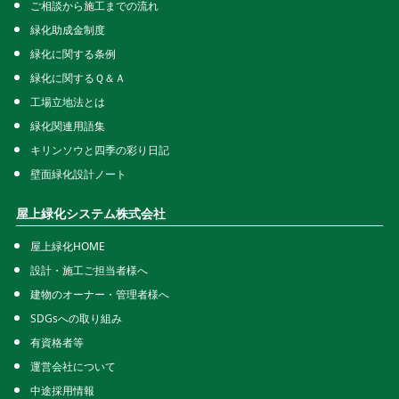
ご相談から施工までの流れ
緑化助成金制度
緑化に関する条例
緑化に関するＱ＆Ａ
工場立地法とは
緑化関連用語集
キリンソウと四季の彩り日記
壁面緑化設計ノート
屋上緑化システム株式会社
屋上緑化HOME
設計・施工ご担当者様へ
建物のオーナー・管理者様へ
SDGsへの取り組み
有資格者等
運営会社について
中途採用情報