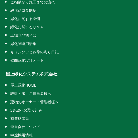
ご相談から施工までの流れ
緑化助成金制度
緑化に関する条例
緑化に関するＱ＆Ａ
工場立地法とは
緑化関連用語集
キリンソウと四季の彩り日記
壁面緑化設計ノート
屋上緑化システム株式会社
屋上緑化HOME
設計・施工ご担当者様へ
建物のオーナー・管理者様へ
SDGsへの取り組み
有資格者等
運営会社について
中途採用情報