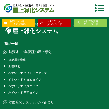
お問い合わせ・
CADデータ
お役立ち資料
屋上緑化・壁面緑化に関する総合情報サイト
カタログ資料
ダウンロード
ダウンロード
商品一覧
無灌水・3年保証の屋上緑化
折板屋根緑化
工場緑化
みずいらず キリンソウタイプ
てまいらず セダムタイプ
みずいらず 低木タイプ
みずいらず 草花タイプ
壁面緑化システム かべみどり