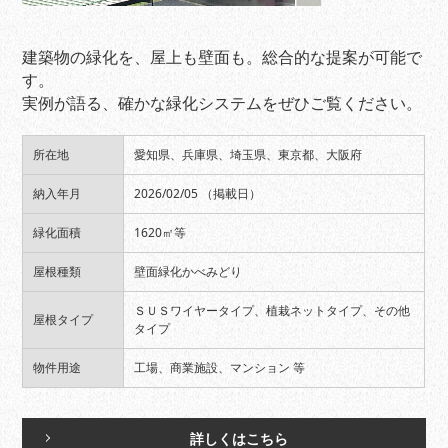
建築物の緑化を、屋上も壁面も。総合的な提案が可能で
す。
実例が語る、確かな緑化システムをぜひご覧ください。
所在地
愛知県、兵庫県、埼玉県、東京都、大阪府
納入年月
2026/02/05 （掲載日）
緑化面積
1620㎡等
屋根種類
壁面緑化かべみどり
ＳＵＳワイヤータイプ、植栽ネットタイプ、その他
屋根タイプ
タイプ
物件用途
工場、商業施設、マンション 等
詳しくはこちら