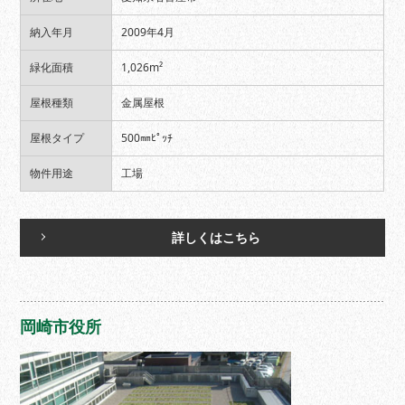
納入年月
2009年4月
緑化面積
1,026m²
屋根種類
金属屋根
屋根タイプ
500㎜ﾋﾟｯﾁ
物件用途
工場
詳しくはこちら
岡崎市役所