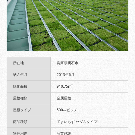
所在地
兵庫県明石市
納入年月
2013年6月
緑化面積
910.75m²
屋根種類
金属屋根
屋根タイプ
500㎜ピッチ
商品種類
てまいらず セダムタイプ
物件用途
商業施設