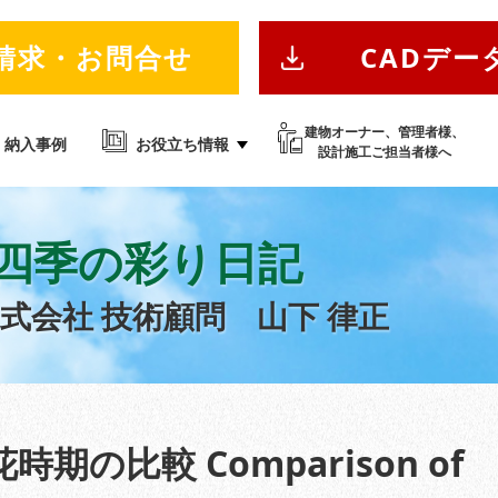
請求・お問合せ
CADデー
建物オーナー、管理者様、
納入事例
お役立ち情報
設計施工ご担当者様へ
四季の彩り日記
株式会社
技術顧問 山下 律正
時期の比較 Comparison of