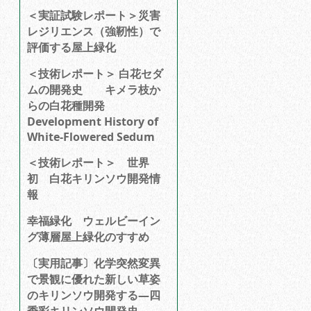
＜実証試験レポート＞災害
レジリエンス（強靭性）で
評価する屋上緑化
＜技術レポート＞ 白花セダ
ムの開発史 キメラ枝か
らの白花種開発
Development History of
White-Flowered Sedum
＜技術レポート＞ 世界
初 白花キリンソウ開発情
報
幸福緑化 ウェルビーイン
グ薄層屋上緑化のすすめ
〔実用記事〕化学突然変異
で景観に優れた新しい草姿
のキリンソウ開発する―四