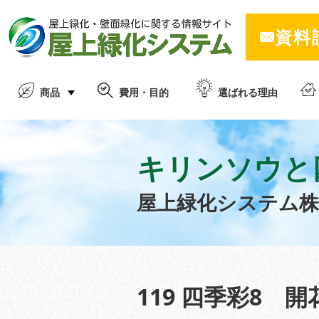
資料
商品
費用・目的
選ばれる理由
キリンソウと
屋上緑化システム
119 四季彩8 開花