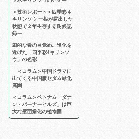
季彩キリンソウ開発史―
＜技術レポート＞四季彩４
キリンソウ ー根が露出した
状態で２年生存する耐候記
録ー
劇的な春の目覚め。進化を
遂げた「四季彩4キリンソ
ウ」の色彩
＜コラム＞中国ドラマに
出てくる中国版セダム緑化
庭園
＜コラム＞ベトナム「ダナ
ン・バーナーヒルズ」は巨
大な壁面緑化の植物園