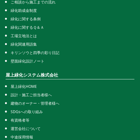
ご相談から施工までの流れ
緑化助成金制度
緑化に関する条例
緑化に関するＱ＆Ａ
工場立地法とは
緑化関連用語集
キリンソウと四季の彩り日記
壁面緑化設計ノート
屋上緑化システム株式会社
屋上緑化HOME
設計・施工ご担当者様へ
建物のオーナー・管理者様へ
SDGsへの取り組み
有資格者等
運営会社について
中途採用情報