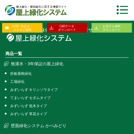
お問い合わせ・
CADデータ
お役立ち資料
屋上緑化・壁面緑化に関する総合情報サイト
カタログ資料
ダウンロード
ダウンロード
商品一覧
無灌水・3年保証の屋上緑化
折板屋根緑化
工場緑化
みずいらず キリンソウタイプ
てまいらず セダムタイプ
みずいらず 低木タイプ
みずいらず 草花タイプ
壁面緑化システム かべみどり