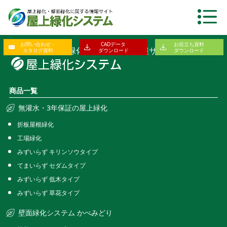
お問い合わせ・
CADデータ
お役立ち資料
屋上緑化・壁面緑化に関する総合情報サイト
カタログ資料
ダウンロード
ダウンロード
商品一覧
無灌水・3年保証の屋上緑化
折板屋根緑化
工場緑化
みずいらず キリンソウタイプ
てまいらず セダムタイプ
みずいらず 低木タイプ
みずいらず 草花タイプ
壁面緑化システム かべみどり