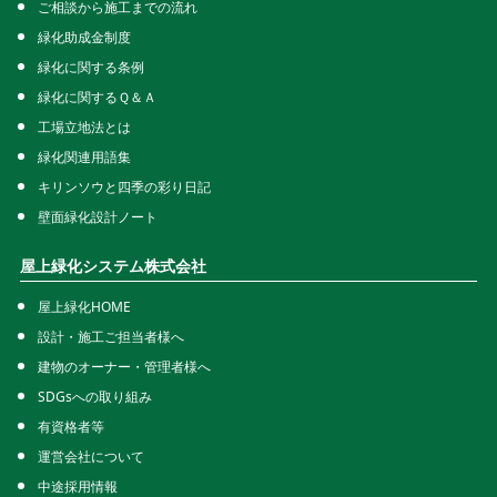
ご相談から施工までの流れ
緑化助成金制度
緑化に関する条例
緑化に関するＱ＆Ａ
工場立地法とは
緑化関連用語集
キリンソウと四季の彩り日記
壁面緑化設計ノート
屋上緑化システム株式会社
屋上緑化HOME
設計・施工ご担当者様へ
建物のオーナー・管理者様へ
SDGsへの取り組み
有資格者等
運営会社について
中途採用情報