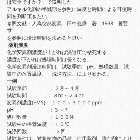
は安全ですか？」で説明した
アルキル化剤の半減期を参照に温度と時間による可使時
間を判断頂きたい
参照文献：人為突然変異 田中義麿 著 1938 養賢
堂
を参照に浸漬時間を決めると良い
薬剤濃度
化学変異剤濃度が上がれば浸透圧で枯死する
濃度が下がれば処理時間は長くなる。
化学変異剤浸漬時間は 試験季節、pH、処理数量、試
験中の放置温度、 洗浄方法、により変わる。
一例
試験季節 ：２月～４月
試験時間 ： ３hr～２４hr
変異剤濃度(EMS) ：１００～３０００ppm
pH ：３～７
処理数量 ：１００体
試験中の保管温度 ：１０℃
洗浄回数 ： ３回
試験条件は、対象植物の品種、使用薬剤、添加剤により