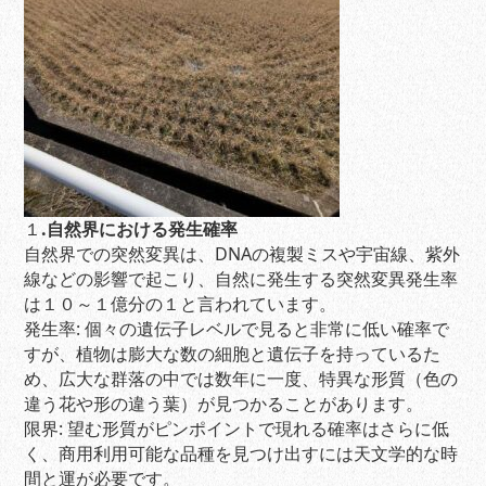
１
.自然界における発生確率
自然界での突然変異は、DNAの複製ミスや宇宙線、紫外
線などの影響で起こり、自然に発生する突然変異発生率
は１０～１億分の１と言われています。
発生率: 個々の遺伝子レベルで見ると非常に低い確率で
すが、植物は膨大な数の細胞と遺伝子を持っているた
め、広大な群落の中では数年に一度、特異な形質（色の
違う花や形の違う葉）が見つかることがあります。
限界: 望む形質がピンポイントで現れる確率はさらに低
く、商用利用可能な品種を見つけ出すには天文学的な時
間と運が必要です。