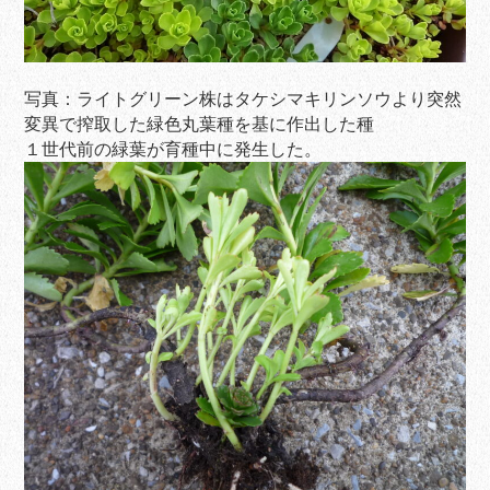
写真：ライトグリーン株はタケシマキリンソウより突然
変異で搾取した緑色丸葉種を基に作出した種
１世代前の緑葉が育種中に発生した。