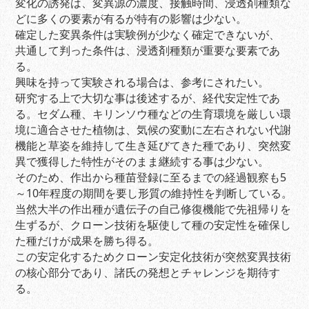
変化の誘発は、変異源の濃度、接触時間、浸透剤種類な
どに多くの要素が有るが特有の影響は少ない。
確定した変異条件は実験例が少なく確定できないが、
共通して判った条件は、浸透剤種類が重要な要素であ
る。
興味を持って実験される場合は、参考にされたい。
研究する上で大切な事は後述するが、経代安定性であ
る。セダム種、キリンソウ種などの生育環境を厳しい環
境に適合させた植物は、気候の変動に左右されない代謝
機能と草姿を維持して生き延びてきた種であり、突然変
異で獲得した特性がそのまま継続する事は少ない。
そのため、作出から種苗登録に至るまでの経過観察も5
～10年程度の期間を要し形質の維持性を判断している。
当然大半の作出種が遺伝子の自己修復機能で先祖帰りを
生ずるが、クローン技術を駆使して種の安定性を確保し
た種だけが成果を勝ち得る。
この安定化するためクローン安定化技術が突然変異技術
の核心部分であり、諸氏の発想とチャレンジを期待す
る。