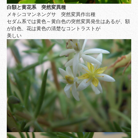
白額と黄花系 突然変異種
メキシコマンネングサ 突然変異作出種
セダム系では黄色～黄白色の突然変異発生はあるが、額
が白色、花は黄色の清楚なコントラストが
美しい