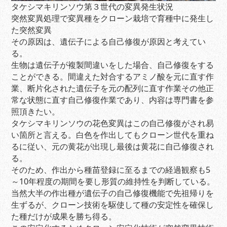
タケシマキリンソウ第３世代の変異発生状況
突然変異処理で変異種をクローン栽培で育種中に発生し
た突然変異
その原因は、遺伝子による自己修復が原因と考えてい
る。
生物は遺伝子が複製間違いをした場合、自己修復をする
ことができる。間違えた対合するアミノ酸を元に直す作
業、断片化された遺伝子を元の配列に直す作業その他正
常な状態に直す自己修復作業であり、内容は専門書を参
照頂きたい。
タケシマキリンソウの花色変異はこの自己修復がされ易
い箇所と言える。白色を作出してもクローン世代を重ね
るに従い、元の黄花が出現し最後は黄花に自己修復され
る。
そのため、作出から種苗登録に至るまでの経過観察も5
～10年程度の期間を要し形質の維持性を判断している。
当然大半の作出種が遺伝子の自己修復機能で先祖帰りを
生ずるが、クローン技術を駆使して種の安定性を確保し
た種だけが成果を勝ち得る。