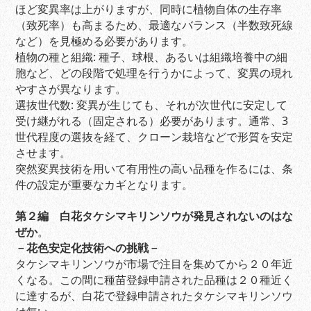
ほど変異率は上がりますが、同時に植物自体の生存率
（致死率）も高まるため、最適なバランス（半数致死線
など）を見極める必要があります。
植物の種と組織: 種子、球根、あるいは組織培養中の細
胞など、どの段階で処理を行うかによって、変異の現れ
やすさが異なります。
選抜世代数: 変異が生じても、それが次世代に安定して
受け継がれる（固定される）必要があります。通常、3
世代程度の選抜を経て、クローン栽培などで形質を安定
させます。
突然変異技術を用いて有用性の高い品種を作るには、条
件の設定が重要なカギとなります。
第２編 白花タケシマキリンソウが発見されないのはな
ぜか
。
－花色安定化技術への挑戦－
タケシマキリンソウが市場で注目を集めてから２０年近
くなる。この間に種苗登録申請された品種は２０種近く
に達するが、白花で登録申請されたタケシマキリンソウ