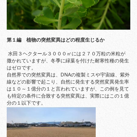
第１編
植物の突然変異はどの程度生じるか
水田３ヘクタール３０００㎡には２７０万粒の米粒が
撒かれていますが、冬季に緑葉を付けた耐寒性種の発生
はゼロです。
自然界での突然変異は、DNAの複製ミスや宇宙線、紫外
線などの影響で起こり、自然に発生する突然変異発生率
は１０～１億分の１と言われていますが、この例を見て
も特定の条件に合致する突然変異は、実際にはこの１億
分の１以下です。