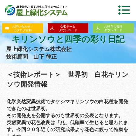
お問い合わせ・
CADデータ
お役立ち資料
カタログ資料
ダウンロード
ダウンロード
キリンソウと四季の彩り日記
屋上緑化システム株式会社
技術顧問 山下 律正
＜技術レポート＞ 世界初 白花キリン
ソウ開発情報
化学突然変異技術でタケシマキリンソウの白花種を開発
できたのは世界初。
その開発史を公開するのも世界初の公表となります。
突然変異で花色改良は「兆」低確率で生じると思われま
す。
今回２０年近くの研究成果より花色に絞って特集を