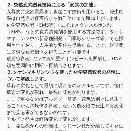
２. 突然変異誘発技術による「変異の加速」
人為的に突然変異を引き起こす技術を用いると、発生確
率は自然界の数百倍から数千倍にまで跳ね上がります。
化学突然変異（EMS等）: エチルメタンスルホン酸
（EMS）などの変異誘発剤を使用する方法です。タケシ
マキリンソウの新品種開発（四季彩シリーズ等）でも採
用されており、人為的な変化を促進することで、短期間
に多様な変異個体を得ることが可能です。
放射線育種: ガンマ線や重イオンビームを照射し、DNA
鎖を意図的に切断・再結合させます。
３.タケシマキリンソウを使った化学突然変異の発現に
ついて解説します。
草姿の変化として最初に現れるのがアルビノです。後に
草姿の変化が現れ、最後に花色が判ります。
ここで重要なのはアルビノ・草姿・花色は別々に発生す
ることから試験体を育種しないと後段階で発生する変化
まで見る事ができないのです。
アルビノ発生は経時変化で変化がします。
１ 発生株からの分離は、クローン枝が分離しても発生