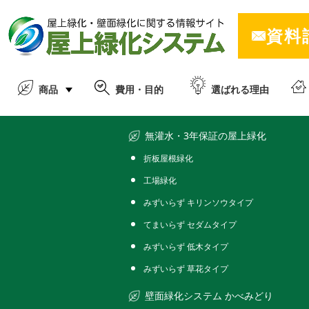
資料
屋上緑化・壁面緑化に関する総合情
商品
費用・目的
選ばれる理由
商品一覧
無灌水・3年保証の屋上緑化
折板屋根緑化
工場緑化
みずいらず キリンソウタイプ
てまいらず セダムタイプ
みずいらず 低木タイプ
みずいらず 草花タイプ
壁面緑化システム かべみどり