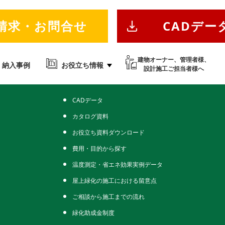
請求・お問合せ
CADデー
報サイト
建物オーナー、管理者様、
納入事例
お役立ち情報
設計施工ご担当者様へ
お役立ちコンテンツ
CADデータ
カタログ資料
お役立ち資料ダウンロード
費用・目的から探す
温度測定・省エネ効果実例データ
屋上緑化の施工における留意点
ご相談から施工までの流れ
緑化助成金制度