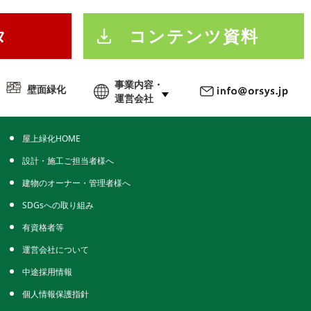
タ
コンテンツ資料
事業内容・
壁面緑化
運営会社
屋上緑化システム株式会社
屋上緑化HOME
設計・施工ご担当者様へ
建物のオーナー・管理者様へ
SDGsへの取り組み
有資格者等
運営会社について
中途採用情報
個人情報保護指針