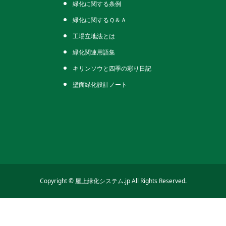
緑化に関する条例
緑化に関するＱ＆Ａ
工場立地法とは
緑化関連用語集
キリンソウと四季の彩り日記
壁面緑化設計ノート
Copyright © 屋上緑化システム.jp All Rights Reserved.